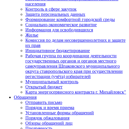
населения
Контроль в сфере закупок
Защита персональных данных
Формирование комфортной городской среды
Социально-экономическое развитие
Информация для освободившихся
Жилье
Комиссия по делам несовершеннолетних и защите
их прав
Инициативное бюджетирование
Рабочая группа по координации деятельности
государственных органов и органов местного
самоуправления Шпаковского муниципального
округа ставропольского края при осуществлении
регистрации (учёта) избирателей
Муниципальный контроль
Открытый бюджет
Карта энергосервисного контракта г. Михайловск"
Обращения
Отправить письмо
Порядок и время приема
Установленные формы обращений
Порядок обжалования
Обзоры обращений лиц
Прозрачность