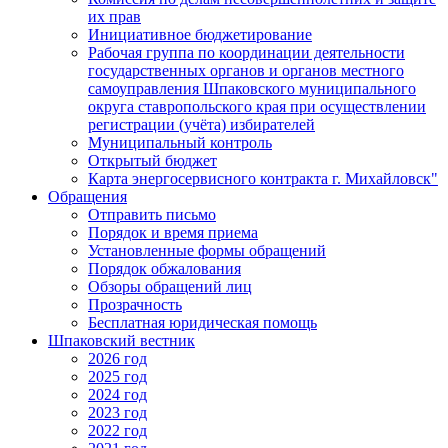
их прав
Инициативное бюджетирование
Рабочая группа по координации деятельности
государственных органов и органов местного
самоуправления Шпаковского муниципального
округа ставропольского края при осуществлении
регистрации (учёта) избирателей
Муниципальный контроль
Открытый бюджет
Карта энергосервисного контракта г. Михайловск"
Обращения
Отправить письмо
Порядок и время приема
Установленные формы обращений
Порядок обжалования
Обзоры обращений лиц
Прозрачность
Бесплатная юридическая помощь
Шпаковский вестник
2026 год
2025 год
2024 год
2023 год
2022 год