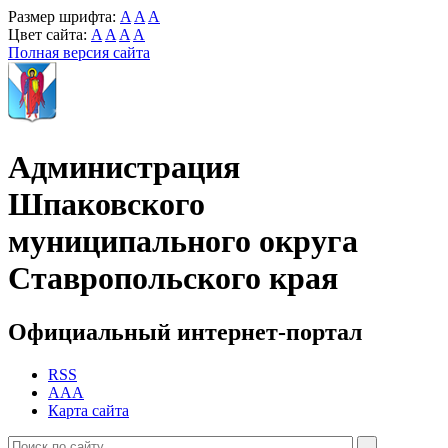
Размер шрифта:
A
A
A
Цвет сайта:
A
A
A
A
Полная версия сайта
Администрация
Шпаковского
муниципального округа
Ставропольского края
Официальный интернет-портал
RSS
AAA
Карта сайта