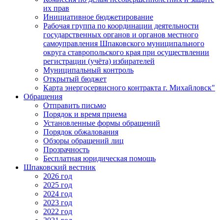
их прав
Инициативное бюджетирование
Рабочая группа по координации деятельности
государственных органов и органов местного
самоуправления Шпаковского муниципального
округа ставропольского края при осуществлении
регистрации (учёта) избирателей
Муниципальный контроль
Открытый бюджет
Карта энергосервисного контракта г. Михайловск"
Обращения
Отправить письмо
Порядок и время приема
Установленные формы обращений
Порядок обжалования
Обзоры обращений лиц
Прозрачность
Бесплатная юридическая помощь
Шпаковский вестник
2026 год
2025 год
2024 год
2023 год
2022 год