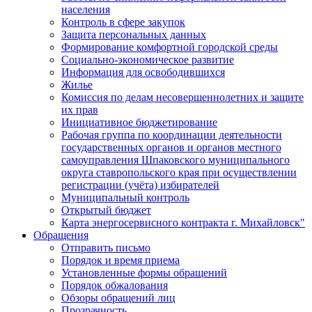
населения
Контроль в сфере закупок
Защита персональных данных
Формирование комфортной городской среды
Социально-экономическое развитие
Информация для освободившихся
Жилье
Комиссия по делам несовершеннолетних и защите
их прав
Инициативное бюджетирование
Рабочая группа по координации деятельности
государственных органов и органов местного
самоуправления Шпаковского муниципального
округа ставропольского края при осуществлении
регистрации (учёта) избирателей
Муниципальный контроль
Открытый бюджет
Карта энергосервисного контракта г. Михайловск"
Обращения
Отправить письмо
Порядок и время приема
Установленные формы обращений
Порядок обжалования
Обзоры обращений лиц
Прозрачность