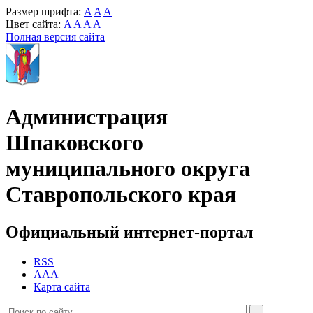
Размер шрифта:
A
A
A
Цвет сайта:
A
A
A
A
Полная версия сайта
Администрация
Шпаковского
муниципального округа
Ставропольского края
Официальный интернет-портал
RSS
AAA
Карта сайта