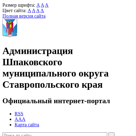
Размер шрифта:
A
A
A
Цвет сайта:
A
A
A
A
Полная версия сайта
Администрация
Шпаковского
муниципального округа
Ставропольского края
Официальный интернет-портал
RSS
AAA
Карта сайта