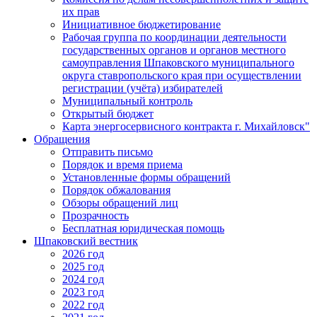
их прав
Инициативное бюджетирование
Рабочая группа по координации деятельности
государственных органов и органов местного
самоуправления Шпаковского муниципального
округа ставропольского края при осуществлении
регистрации (учёта) избирателей
Муниципальный контроль
Открытый бюджет
Карта энергосервисного контракта г. Михайловск"
Обращения
Отправить письмо
Порядок и время приема
Установленные формы обращений
Порядок обжалования
Обзоры обращений лиц
Прозрачность
Бесплатная юридическая помощь
Шпаковский вестник
2026 год
2025 год
2024 год
2023 год
2022 год