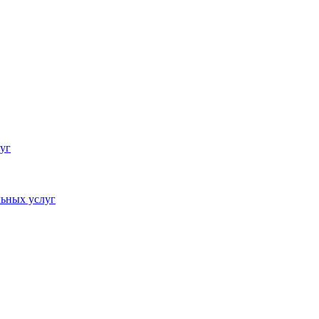
уг
ьных услуг