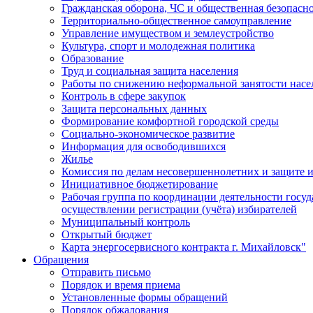
Гражданская оборона, ЧС и общественная безопасн
Территориально-общественное самоуправление
Управление имуществом и землеустройство
Культура, спорт и молодежная политика
Образование
Труд и социальная защита населения
Работы по снижению неформальной занятости насе
Контроль в сфере закупок
Защита персональных данных
Формирование комфортной городской среды
Социально-экономическое развитие
Информация для освободившихся
Жилье
Комиссия по делам несовершеннолетних и защите и
Инициативное бюджетирование
Рабочая группа по координации деятельности госу
осуществлении регистрации (учёта) избирателей
Муниципальный контроль
Открытый бюджет
Карта энергосервисного контракта г. Михайловск"
Обращения
Отправить письмо
Порядок и время приема
Установленные формы обращений
Порядок обжалования