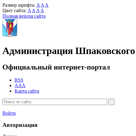
Размер шрифта:
A
A
A
Цвет сайта:
A
A
A
A
Полная версия сайта
Администрация Шпаковского 
Официальный интернет-портал
RSS
AAA
Карта сайта
Войти
Авторизация