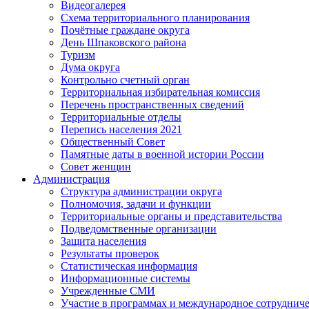
Видеогалерея
Схема территориального планирования
Почётные граждане округа
День Шпаковского района
Туризм
Дума округа
Контрольно счетный орган
Территориальная избирательная комиссия
Перечень пространственных сведений
Территориальные отделы
Перепись населения 2021
Общественный Совет
Памятные даты в военной истории России
Совет женщин
Администрация
Структура администрации округа
Полномочия, задачи и функции
Территориальные органы и представительства
Подведомственные организации
Защита населения
Результаты проверок
Статистическая информация
Информационные системы
Учрежденные СМИ
Участие в программах и международное сотруднич