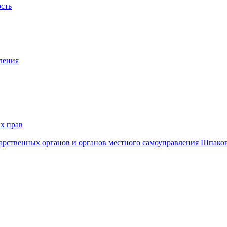
ость
ления
х прав
дарственных органов и органов местного самоуправления Шпако