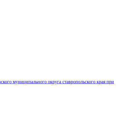
вского муниципального округа ставропольского края при