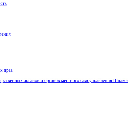
ость
ления
х прав
дарственных органов и органов местного самоуправления Шпако