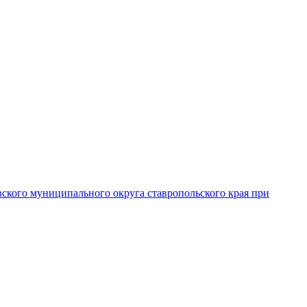
вского муниципального округа ставропольского края при