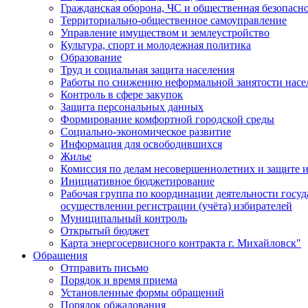
Гражданская оборона, ЧС и общественная безопасн
Территориально-общественное самоуправление
Управление имуществом и землеустройство
Культура, спорт и молодежная политика
Образование
Труд и социальная защита населения
Работы по снижению неформальной занятости насе
Контроль в сфере закупок
Защита персональных данных
Формирование комфортной городской среды
Социально-экономическое развитие
Информация для освободившихся
Жилье
Комиссия по делам несовершеннолетних и защите и
Инициативное бюджетирование
Рабочая группа по координации деятельности госу
осуществлении регистрации (учёта) избирателей
Муниципальный контроль
Открытый бюджет
Карта энергосервисного контракта г. Михайловск"
Обращения
Отправить письмо
Порядок и время приема
Установленные формы обращений
Порядок обжалования