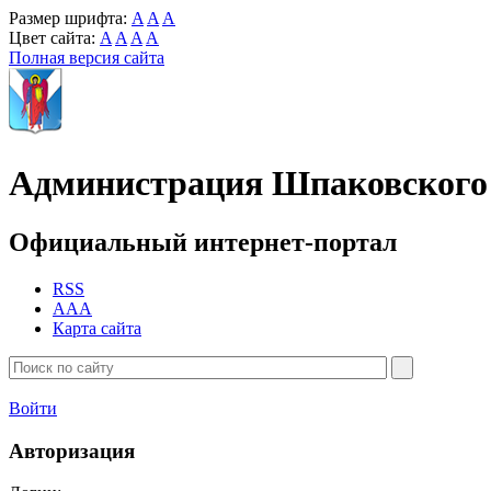
Размер шрифта:
A
A
A
Цвет сайта:
A
A
A
A
Полная версия сайта
Администрация Шпаковского 
Официальный интернет-портал
RSS
AAA
Карта сайта
Войти
Авторизация