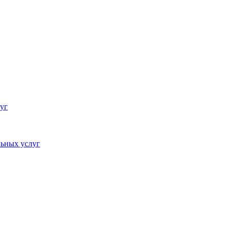
уг
ьных услуг