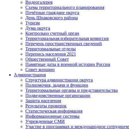
Видеогалерея
Схема территориального планирования
Почётные граждане округа
День Шпаковского района
Туризм
Дума округа
Контрольно счетный орган
Территориальная избирательная комиссия
Перечень пространственных сведений
Территориальные отделы
Перепись населения 2021
Общественный Совет
Памятные даты в военной истории России
Совет женщин
Администрация
Структура администрации округа
Полномочия, задачи и функции
Территориальные органы и представительства
Подведомственные организации
Защита населения
Результаты проверок
Статистическая информация
Информационные системы
Учрежденные СМИ
Участие в программах и международное сотруднич