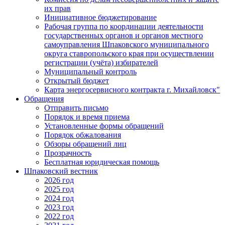
их прав
Инициативное бюджетирование
Рабочая группа по координации деятельности
государственных органов и органов местного
самоуправления Шпаковского муниципального
округа ставропольского края при осуществлении
регистрации (учёта) избирателей
Муниципальный контроль
Открытый бюджет
Карта энергосервисного контракта г. Михайловск"
Обращения
Отправить письмо
Порядок и время приема
Установленные формы обращений
Порядок обжалования
Обзоры обращений лиц
Прозрачность
Бесплатная юридическая помощь
Шпаковский вестник
2026 год
2025 год
2024 год
2023 год
2022 год