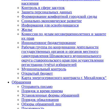
населения
Контроль в сфере закупок
Защита персональных данных
Формирование комфортной городской среды
Социально-экономическое развитие
Информация для освободившихся
Жилье
Комиссия по делам несовершеннолетних и защите
их прав
Инициативное бюджетирование
Рабочая группа по координации деятельности
государственных органов и органов местного
самоуправления Шпаковского муниципального
округа ставропольского края при осуществлении
регистрации (учёта) избирателей
Муниципальный контроль
Открытый бюджет
Карта энергосервисного контракта г. Михайловск"
Обращения
Отправить письмо
Порядок и время приема
Установленные формы обращений
Порядок обжалования
Обзоры обращений лиц
Прозрачность