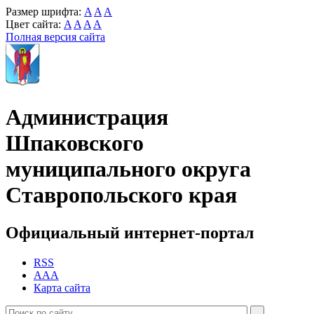
Размер шрифта:
A
A
A
Цвет сайта:
A
A
A
A
Полная версия сайта
Администрация
Шпаковского
муниципального округа
Ставропольского края
Официальный интернет-портал
RSS
AAA
Карта сайта