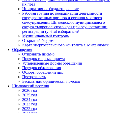
их прав
Инициативное бюджетирование
Рабочая группа по координации деятельности
государственных органов и органов местного
самоуправления Шпаковского муниципального
округа ставропольского края при осуществлении
регистрации (учёта) избирателей
Муниципальный контроль
Открытый бюджет
Карта энергосервисного контракта г. Михайловск"
Обращения
Отправить письмо
Порядок и время приема
Установленные формы обращений
Порядок обжалования
Обзоры обращений лиц
Прозрачность
Бесплатная юридическая помощь
Шпаковский вестник
2026 год
2025 год
2024 год
2023 год
2022 год