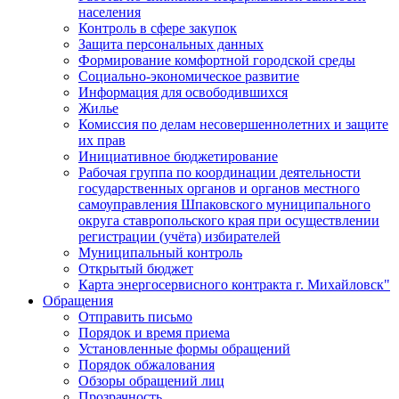
населения
Контроль в сфере закупок
Защита персональных данных
Формирование комфортной городской среды
Социально-экономическое развитие
Информация для освободившихся
Жилье
Комиссия по делам несовершеннолетних и защите
их прав
Инициативное бюджетирование
Рабочая группа по координации деятельности
государственных органов и органов местного
самоуправления Шпаковского муниципального
округа ставропольского края при осуществлении
регистрации (учёта) избирателей
Муниципальный контроль
Открытый бюджет
Карта энергосервисного контракта г. Михайловск"
Обращения
Отправить письмо
Порядок и время приема
Установленные формы обращений
Порядок обжалования
Обзоры обращений лиц
Прозрачность