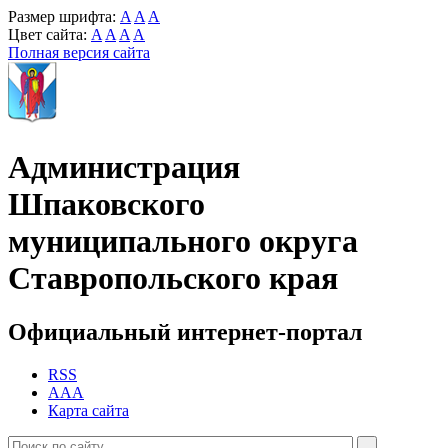
Размер шрифта:
A
A
A
Цвет сайта:
A
A
A
A
Полная версия сайта
Администрация
Шпаковского
муниципального округа
Ставропольского края
Официальный интернет-портал
RSS
AAA
Карта сайта