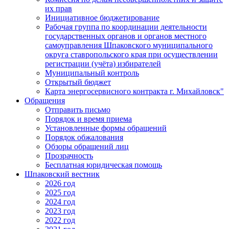
их прав
Инициативное бюджетирование
Рабочая группа по координации деятельности
государственных органов и органов местного
самоуправления Шпаковского муниципального
округа ставропольского края при осуществлении
регистрации (учёта) избирателей
Муниципальный контроль
Открытый бюджет
Карта энергосервисного контракта г. Михайловск"
Обращения
Отправить письмо
Порядок и время приема
Установленные формы обращений
Порядок обжалования
Обзоры обращений лиц
Прозрачность
Бесплатная юридическая помощь
Шпаковский вестник
2026 год
2025 год
2024 год
2023 год
2022 год