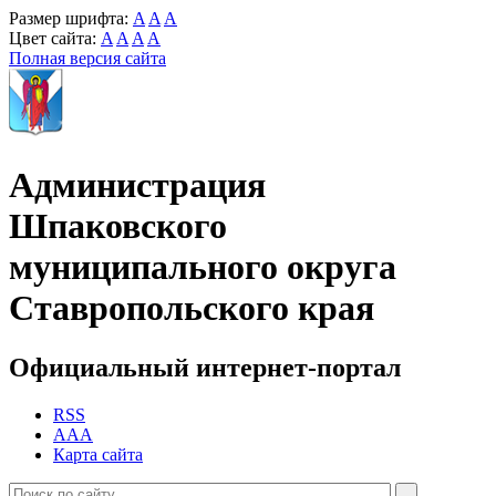
Размер шрифта:
A
A
A
Цвет сайта:
A
A
A
A
Полная версия сайта
Администрация
Шпаковского
муниципального округа
Ставропольского края
Официальный интернет-портал
RSS
AAA
Карта сайта