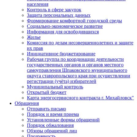
населения
Контроль в сфере закупок
Защита персональных данных
Формирование комфортной городской среды
Социально-экономическое развитие
Информация для освободившихся
Жилье
Комиссия по делам несовершеннолетних и защите
их прав
Инициативное бюджетирование
Рабочая группа по координации деятельности
государственных органов и органов местного
самоуправления Шпаковского муниципального
округа ставропольского края при осуществлении
регистрации (учёта) избирателей
Муниципальный контроль
Открытый бюджет
Карта энергосервисного контракта г. Михайловск"
Обращения
Отправить письмо
Порядок и время приема
Установленные формы обращений
Порядок обжалования
Обзоры обращений лиц
Прозрачность