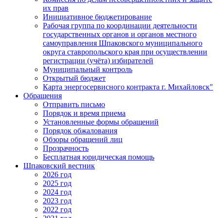
их прав
Инициативное бюджетирование
Рабочая группа по координации деятельности
государственных органов и органов местного
самоуправления Шпаковского муниципального
округа ставропольского края при осуществлении
регистрации (учёта) избирателей
Муниципальный контроль
Открытый бюджет
Карта энергосервисного контракта г. Михайловск"
Обращения
Отправить письмо
Порядок и время приема
Установленные формы обращений
Порядок обжалования
Обзоры обращений лиц
Прозрачность
Бесплатная юридическая помощь
Шпаковский вестник
2026 год
2025 год
2024 год
2023 год
2022 год