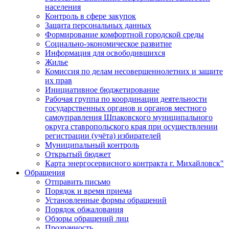
населения
Контроль в сфере закупок
Защита персональных данных
Формирование комфортной городской среды
Социально-экономическое развитие
Информация для освободившихся
Жилье
Комиссия по делам несовершеннолетних и защите
их прав
Инициативное бюджетирование
Рабочая группа по координации деятельности
государственных органов и органов местного
самоуправления Шпаковского муниципального
округа ставропольского края при осуществлении
регистрации (учёта) избирателей
Муниципальный контроль
Открытый бюджет
Карта энергосервисного контракта г. Михайловск"
Обращения
Отправить письмо
Порядок и время приема
Установленные формы обращений
Порядок обжалования
Обзоры обращений лиц
Прозрачность