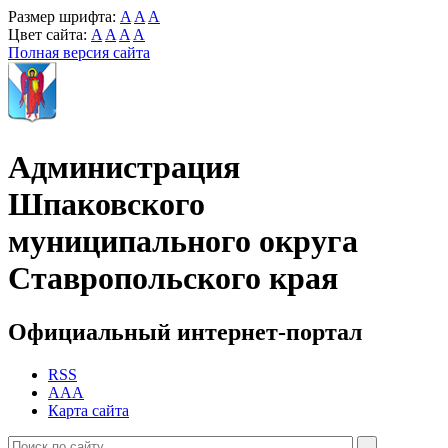
Размер шрифта:
A
A
A
Цвет сайта:
A
A
A
A
Полная версия сайта
Администрация
Шпаковского
муниципального округа
Ставропольского края
Официальный интернет-портал
RSS
AAA
Карта сайта