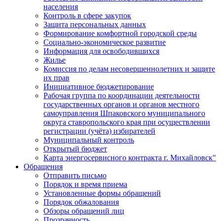
населения
Контроль в сфере закупок
Защита персональных данных
Формирование комфортной городской среды
Социально-экономическое развитие
Информация для освободившихся
Жилье
Комиссия по делам несовершеннолетних и защите
их прав
Инициативное бюджетирование
Рабочая группа по координации деятельности
государственных органов и органов местного
самоуправления Шпаковского муниципального
округа ставропольского края при осуществлении
регистрации (учёта) избирателей
Муниципальный контроль
Открытый бюджет
Карта энергосервисного контракта г. Михайловск"
Обращения
Отправить письмо
Порядок и время приема
Установленные формы обращений
Порядок обжалования
Обзоры обращений лиц
Прозрачность