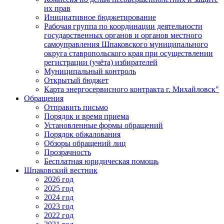
их прав
Инициативное бюджетирование
Рабочая группа по координации деятельности
государственных органов и органов местного
самоуправления Шпаковского муниципального
округа ставропольского края при осуществлении
регистрации (учёта) избирателей
Муниципальный контроль
Открытый бюджет
Карта энергосервисного контракта г. Михайловск"
Обращения
Отправить письмо
Порядок и время приема
Установленные формы обращений
Порядок обжалования
Обзоры обращений лиц
Прозрачность
Бесплатная юридическая помощь
Шпаковский вестник
2026 год
2025 год
2024 год
2023 год
2022 год