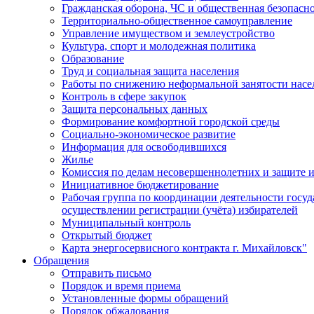
Гражданская оборона, ЧС и общественная безопасн
Территориально-общественное самоуправление
Управление имуществом и землеустройство
Культура, спорт и молодежная политика
Образование
Труд и социальная защита населения
Работы по снижению неформальной занятости насе
Контроль в сфере закупок
Защита персональных данных
Формирование комфортной городской среды
Социально-экономическое развитие
Информация для освободившихся
Жилье
Комиссия по делам несовершеннолетних и защите и
Инициативное бюджетирование
Рабочая группа по координации деятельности госу
осуществлении регистрации (учёта) избирателей
Муниципальный контроль
Открытый бюджет
Карта энергосервисного контракта г. Михайловск"
Обращения
Отправить письмо
Порядок и время приема
Установленные формы обращений
Порядок обжалования