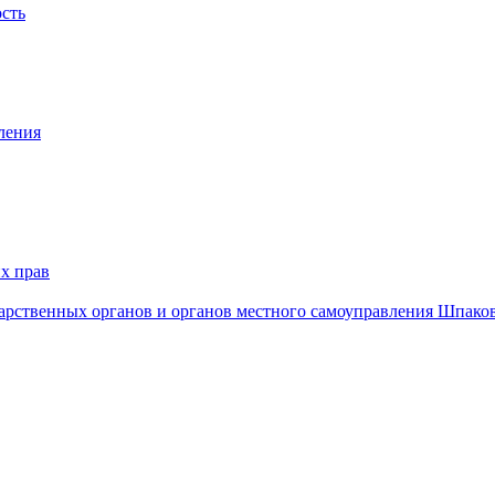
ость
ления
х прав
дарственных органов и органов местного самоуправления Шпако