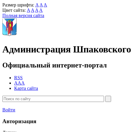
Размер шрифта:
A
A
A
Цвет сайта:
A
A
A
A
Полная версия сайта
Администрация Шпаковского 
Официальный интернет-портал
RSS
AAA
Карта сайта
Войти
Авторизация