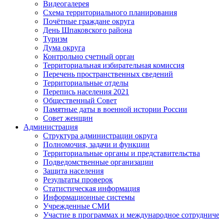
Видеогалерея
Схема территориального планирования
Почётные граждане округа
День Шпаковского района
Туризм
Дума округа
Контрольно счетный орган
Территориальная избирательная комиссия
Перечень пространственных сведений
Территориальные отделы
Перепись населения 2021
Общественный Совет
Памятные даты в военной истории России
Совет женщин
Администрация
Структура администрации округа
Полномочия, задачи и функции
Территориальные органы и представительства
Подведомственные организации
Защита населения
Результаты проверок
Статистическая информация
Информационные системы
Учрежденные СМИ
Участие в программах и международное сотруднич