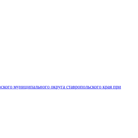
вского муниципального округа ставропольского края при