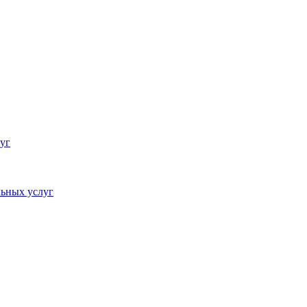
уг
ьных услуг