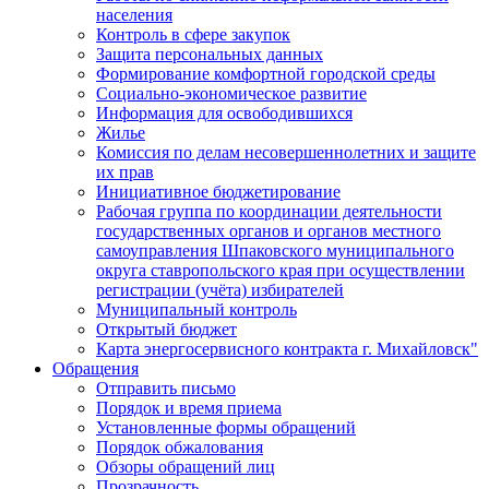
населения
Контроль в сфере закупок
Защита персональных данных
Формирование комфортной городской среды
Социально-экономическое развитие
Информация для освободившихся
Жилье
Комиссия по делам несовершеннолетних и защите
их прав
Инициативное бюджетирование
Рабочая группа по координации деятельности
государственных органов и органов местного
самоуправления Шпаковского муниципального
округа ставропольского края при осуществлении
регистрации (учёта) избирателей
Муниципальный контроль
Открытый бюджет
Карта энергосервисного контракта г. Михайловск"
Обращения
Отправить письмо
Порядок и время приема
Установленные формы обращений
Порядок обжалования
Обзоры обращений лиц
Прозрачность