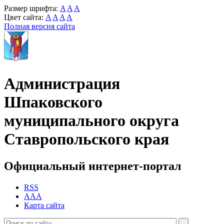
Размер шрифта:
A
A
A
Цвет сайта:
A
A
A
A
Полная версия сайта
Администрация
Шпаковского
муниципального округа
Ставропольского края
Официальный интернет-портал
RSS
AAA
Карта сайта