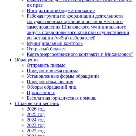
их прав
Инициативное бюджетирование
Рабочая группа по координации деятельности
государственных органов и органов местного
самоуправления Шпаковского муниципального
округа ставропольского края при осуществлении
регистрации (учёта) избирателей
Муниципальный контроль
Открытый бюджет
Карта энергосервисного контракта г. Михайловск"
Обращения
Отправить письмо
Порядок и время приема
Установленные формы обращений
Порядок обжалования
Обзоры обращений лиц
Прозрачность
Бесплатная юридическая помощь
Шпаковский вестник
2026 год
2025 год
2024 год
2023 год
2022 год