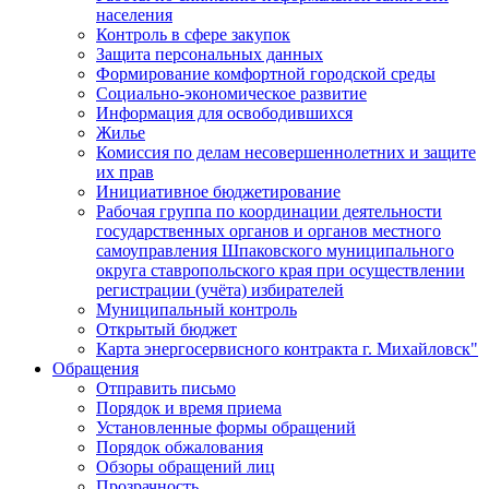
населения
Контроль в сфере закупок
Защита персональных данных
Формирование комфортной городской среды
Социально-экономическое развитие
Информация для освободившихся
Жилье
Комиссия по делам несовершеннолетних и защите
их прав
Инициативное бюджетирование
Рабочая группа по координации деятельности
государственных органов и органов местного
самоуправления Шпаковского муниципального
округа ставропольского края при осуществлении
регистрации (учёта) избирателей
Муниципальный контроль
Открытый бюджет
Карта энергосервисного контракта г. Михайловск"
Обращения
Отправить письмо
Порядок и время приема
Установленные формы обращений
Порядок обжалования
Обзоры обращений лиц
Прозрачность