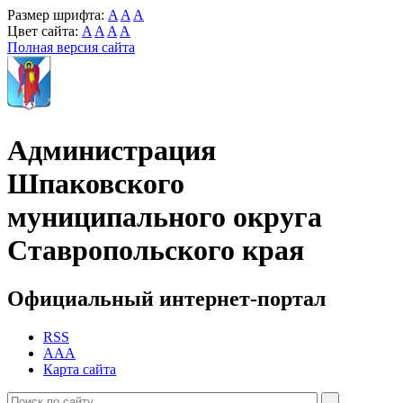
Размер шрифта:
A
A
A
Цвет сайта:
A
A
A
A
Полная версия сайта
Администрация
Шпаковского
муниципального округа
Ставропольского края
Официальный интернет-портал
RSS
AAA
Карта сайта