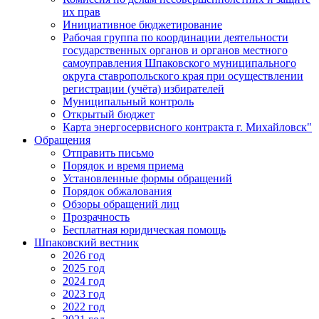
их прав
Инициативное бюджетирование
Рабочая группа по координации деятельности
государственных органов и органов местного
самоуправления Шпаковского муниципального
округа ставропольского края при осуществлении
регистрации (учёта) избирателей
Муниципальный контроль
Открытый бюджет
Карта энергосервисного контракта г. Михайловск"
Обращения
Отправить письмо
Порядок и время приема
Установленные формы обращений
Порядок обжалования
Обзоры обращений лиц
Прозрачность
Бесплатная юридическая помощь
Шпаковский вестник
2026 год
2025 год
2024 год
2023 год
2022 год