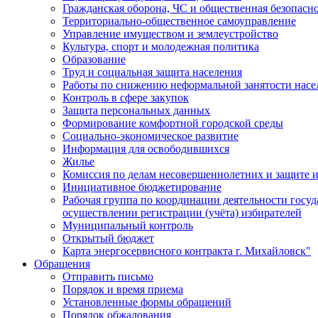
Гражданская оборона, ЧС и общественная безопасн
Территориально-общественное самоуправление
Управление имуществом и землеустройство
Культура, спорт и молодежная политика
Образование
Труд и социальная защита населения
Работы по снижению неформальной занятости насе
Контроль в сфере закупок
Защита персональных данных
Формирование комфортной городской среды
Социально-экономическое развитие
Информация для освободившихся
Жилье
Комиссия по делам несовершеннолетних и защите и
Инициативное бюджетирование
Рабочая группа по координации деятельности госу
осуществлении регистрации (учёта) избирателей
Муниципальный контроль
Открытый бюджет
Карта энергосервисного контракта г. Михайловск"
Обращения
Отправить письмо
Порядок и время приема
Установленные формы обращений
Порядок обжалования