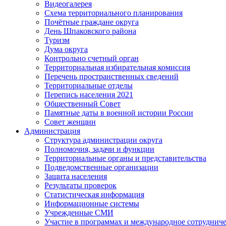
Видеогалерея
Схема территориального планирования
Почётные граждане округа
День Шпаковского района
Туризм
Дума округа
Контрольно счетный орган
Территориальная избирательная комиссия
Перечень пространственных сведений
Территориальные отделы
Перепись населения 2021
Общественный Совет
Памятные даты в военной истории России
Совет женщин
Администрация
Структура администрации округа
Полномочия, задачи и функции
Территориальные органы и представительства
Подведомственные организации
Защита населения
Результаты проверок
Статистическая информация
Информационные системы
Учрежденные СМИ
Участие в программах и международное сотруднич