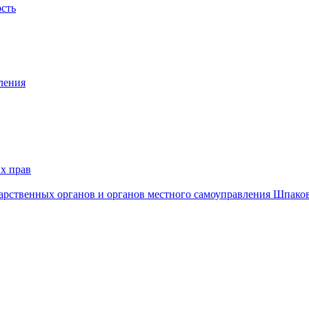
ость
ления
х прав
дарственных органов и органов местного самоуправления Шпако