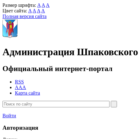
Размер шрифта:
A
A
A
Цвет сайта:
A
A
A
A
Полная версия сайта
Администрация Шпаковского 
Официальный интернет-портал
RSS
AAA
Карта сайта
Войти
Авторизация