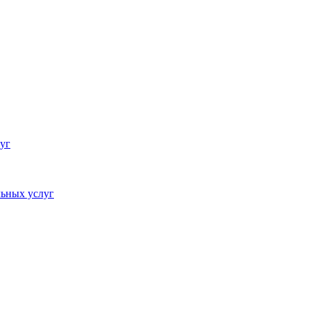
уг
ьных услуг