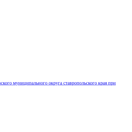
вского муниципального округа ставропольского края при