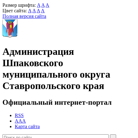
Размер шрифта:
A
A
A
Цвет сайта:
A
A
A
A
Полная версия сайта
Администрация
Шпаковского
муниципального округа
Ставропольского края
Официальный интернет-портал
RSS
AAA
Карта сайта