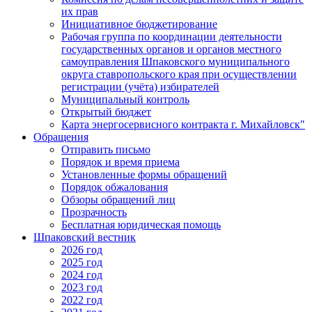
их прав
Инициативное бюджетирование
Рабочая группа по координации деятельности
государственных органов и органов местного
самоуправления Шпаковского муниципального
округа ставропольского края при осуществлении
регистрации (учёта) избирателей
Муниципальный контроль
Открытый бюджет
Карта энергосервисного контракта г. Михайловск"
Обращения
Отправить письмо
Порядок и время приема
Установленные формы обращений
Порядок обжалования
Обзоры обращений лиц
Прозрачность
Бесплатная юридическая помощь
Шпаковский вестник
2026 год
2025 год
2024 год
2023 год
2022 год