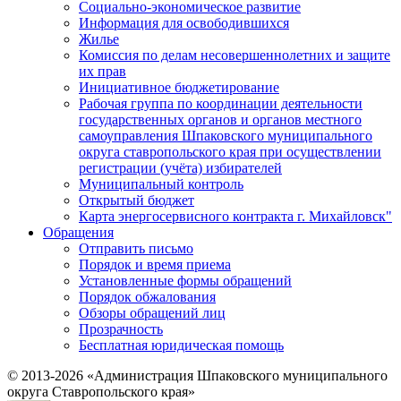
Социально-экономическое развитие
Информация для освободившихся
Жилье
Комиссия по делам несовершеннолетних и защите
их прав
Инициативное бюджетирование
Рабочая группа по координации деятельности
государственных органов и органов местного
самоуправления Шпаковского муниципального
округа ставропольского края при осуществлении
регистрации (учёта) избирателей
Муниципальный контроль
Открытый бюджет
Карта энергосервисного контракта г. Михайловск"
Обращения
Отправить письмо
Порядок и время приема
Установленные формы обращений
Порядок обжалования
Обзоры обращений лиц
Прозрачность
Бесплатная юридическая помощь
© 2013-2026 «Администрация Шпаковского муниципального
округа Ставропольского края»