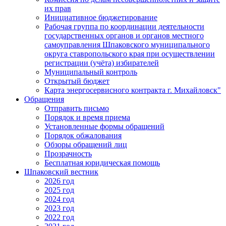
их прав
Инициативное бюджетирование
Рабочая группа по координации деятельности
государственных органов и органов местного
самоуправления Шпаковского муниципального
округа ставропольского края при осуществлении
регистрации (учёта) избирателей
Муниципальный контроль
Открытый бюджет
Карта энергосервисного контракта г. Михайловск"
Обращения
Отправить письмо
Порядок и время приема
Установленные формы обращений
Порядок обжалования
Обзоры обращений лиц
Прозрачность
Бесплатная юридическая помощь
Шпаковский вестник
2026 год
2025 год
2024 год
2023 год
2022 год