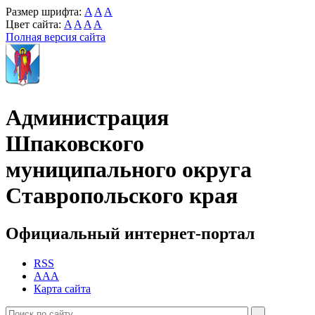
Размер шрифта:
A
A
A
Цвет сайта:
A
A
A
A
Полная версия сайта
Администрация
Шпаковского
муниципального округа
Ставропольского края
Официальный интернет-портал
RSS
AAA
Карта сайта