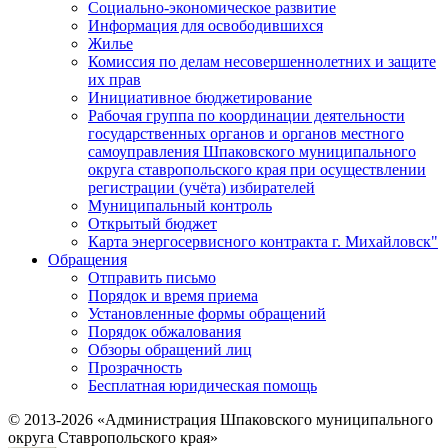
Социально-экономическое развитие
Информация для освободившихся
Жилье
Комиссия по делам несовершеннолетних и защите
их прав
Инициативное бюджетирование
Рабочая группа по координации деятельности
государственных органов и органов местного
самоуправления Шпаковского муниципального
округа ставропольского края при осуществлении
регистрации (учёта) избирателей
Муниципальный контроль
Открытый бюджет
Карта энергосервисного контракта г. Михайловск"
Обращения
Отправить письмо
Порядок и время приема
Установленные формы обращений
Порядок обжалования
Обзоры обращений лиц
Прозрачность
Бесплатная юридическая помощь
© 2013-2026 «Администрация Шпаковского муниципального
округа Ставропольского края»