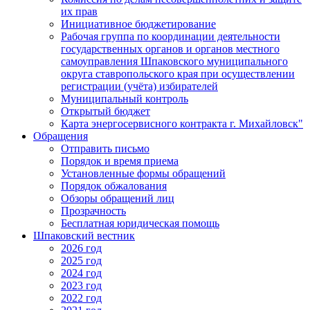
их прав
Инициативное бюджетирование
Рабочая группа по координации деятельности
государственных органов и органов местного
самоуправления Шпаковского муниципального
округа ставропольского края при осуществлении
регистрации (учёта) избирателей
Муниципальный контроль
Открытый бюджет
Карта энергосервисного контракта г. Михайловск"
Обращения
Отправить письмо
Порядок и время приема
Установленные формы обращений
Порядок обжалования
Обзоры обращений лиц
Прозрачность
Бесплатная юридическая помощь
Шпаковский вестник
2026 год
2025 год
2024 год
2023 год
2022 год