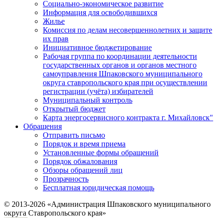
Социально-экономическое развитие
Информация для освободившихся
Жилье
Комиссия по делам несовершеннолетних и защите
их прав
Инициативное бюджетирование
Рабочая группа по координации деятельности
государственных органов и органов местного
самоуправления Шпаковского муниципального
округа ставропольского края при осуществлении
регистрации (учёта) избирателей
Муниципальный контроль
Открытый бюджет
Карта энергосервисного контракта г. Михайловск"
Обращения
Отправить письмо
Порядок и время приема
Установленные формы обращений
Порядок обжалования
Обзоры обращений лиц
Прозрачность
Бесплатная юридическая помощь
© 2013-2026 «Администрация Шпаковского муниципального
округа Ставропольского края»