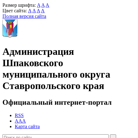
Размер шрифта:
A
A
A
Цвет сайта:
A
A
A
A
Полная версия сайта
Администрация
Шпаковского
муниципального округа
Ставропольского края
Официальный интернет-портал
RSS
AAA
Карта сайта