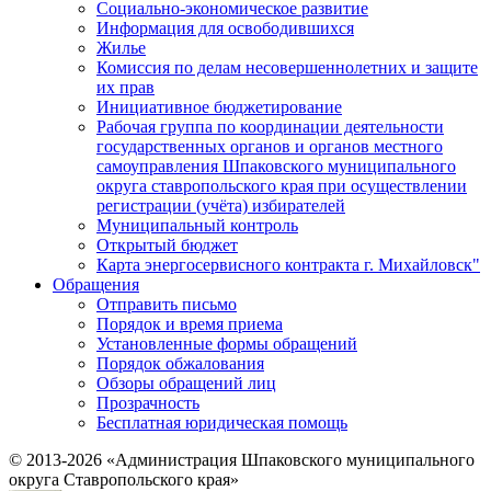
Социально-экономическое развитие
Информация для освободившихся
Жилье
Комиссия по делам несовершеннолетних и защите
их прав
Инициативное бюджетирование
Рабочая группа по координации деятельности
государственных органов и органов местного
самоуправления Шпаковского муниципального
округа ставропольского края при осуществлении
регистрации (учёта) избирателей
Муниципальный контроль
Открытый бюджет
Карта энергосервисного контракта г. Михайловск"
Обращения
Отправить письмо
Порядок и время приема
Установленные формы обращений
Порядок обжалования
Обзоры обращений лиц
Прозрачность
Бесплатная юридическая помощь
© 2013-2026 «Администрация Шпаковского муниципального
округа Ставропольского края»