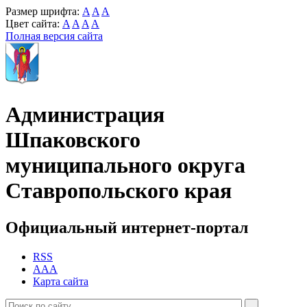
Размер шрифта:
A
A
A
Цвет сайта:
A
A
A
A
Полная версия сайта
Администрация
Шпаковского
муниципального округа
Ставропольского края
Официальный интернет-портал
RSS
AAA
Карта сайта