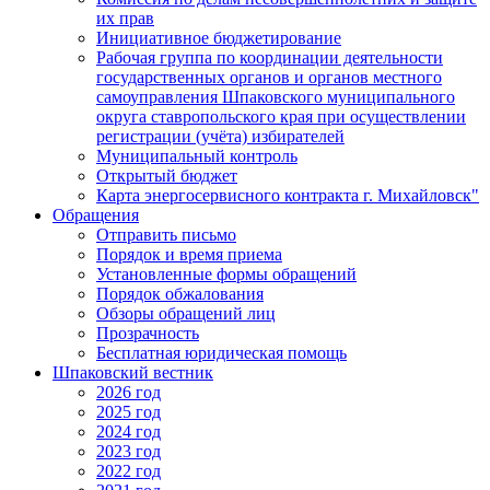
их прав
Инициативное бюджетирование
Рабочая группа по координации деятельности
государственных органов и органов местного
самоуправления Шпаковского муниципального
округа ставропольского края при осуществлении
регистрации (учёта) избирателей
Муниципальный контроль
Открытый бюджет
Карта энергосервисного контракта г. Михайловск"
Обращения
Отправить письмо
Порядок и время приема
Установленные формы обращений
Порядок обжалования
Обзоры обращений лиц
Прозрачность
Бесплатная юридическая помощь
Шпаковский вестник
2026 год
2025 год
2024 год
2023 год
2022 год