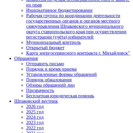
их прав
Инициативное бюджетирование
Рабочая группа по координации деятельности
государственных органов и органов местного
самоуправления Шпаковского муниципального
округа ставропольского края при осуществлении
регистрации (учёта) избирателей
Муниципальный контроль
Открытый бюджет
Карта энергосервисного контракта г. Михайловск"
Обращения
Отправить письмо
Порядок и время приема
Установленные формы обращений
Порядок обжалования
Обзоры обращений лиц
Прозрачность
Бесплатная юридическая помощь
Шпаковский вестник
2026 год
2025 год
2024 год
2023 год
2022 год