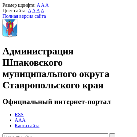
Размер шрифта:
A
A
A
Цвет сайта:
A
A
A
A
Полная версия сайта
Администрация
Шпаковского
муниципального округа
Ставропольского края
Официальный интернет-портал
RSS
AAA
Карта сайта