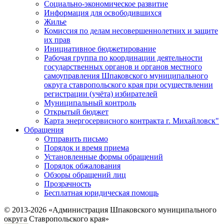
Социально-экономическое развитие
Информация для освободившихся
Жилье
Комиссия по делам несовершеннолетних и защите
их прав
Инициативное бюджетирование
Рабочая группа по координации деятельности
государственных органов и органов местного
самоуправления Шпаковского муниципального
округа ставропольского края при осуществлении
регистрации (учёта) избирателей
Муниципальный контроль
Открытый бюджет
Карта энергосервисного контракта г. Михайловск"
Обращения
Отправить письмо
Порядок и время приема
Установленные формы обращений
Порядок обжалования
Обзоры обращений лиц
Прозрачность
Бесплатная юридическая помощь
© 2013-2026 «Администрация Шпаковского муниципального
округа Ставропольского края»