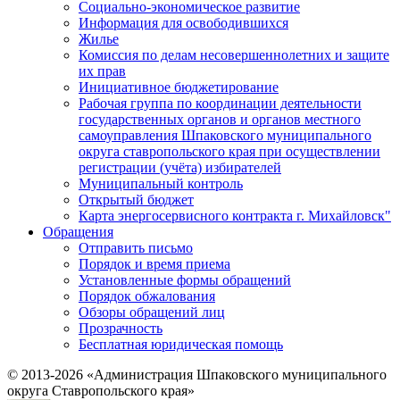
Социально-экономическое развитие
Информация для освободившихся
Жилье
Комиссия по делам несовершеннолетних и защите
их прав
Инициативное бюджетирование
Рабочая группа по координации деятельности
государственных органов и органов местного
самоуправления Шпаковского муниципального
округа ставропольского края при осуществлении
регистрации (учёта) избирателей
Муниципальный контроль
Открытый бюджет
Карта энергосервисного контракта г. Михайловск"
Обращения
Отправить письмо
Порядок и время приема
Установленные формы обращений
Порядок обжалования
Обзоры обращений лиц
Прозрачность
Бесплатная юридическая помощь
© 2013-2026 «Администрация Шпаковского муниципального
округа Ставропольского края»