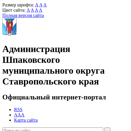
Размер шрифта:
A
A
A
Цвет сайта:
A
A
A
A
Полная версия сайта
Администрация
Шпаковского
муниципального округа
Ставропольского края
Официальный интернет-портал
RSS
AAA
Карта сайта