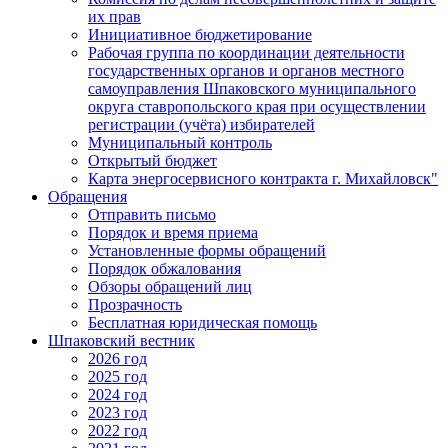
их прав
Инициативное бюджетирование
Рабочая группа по координации деятельности
государственных органов и органов местного
самоуправления Шпаковского муниципального
округа ставропольского края при осуществлении
регистрации (учёта) избирателей
Муниципальный контроль
Открытый бюджет
Карта энергосервисного контракта г. Михайловск"
Обращения
Отправить письмо
Порядок и время приема
Установленные формы обращений
Порядок обжалования
Обзоры обращений лиц
Прозрачность
Бесплатная юридическая помощь
Шпаковский вестник
2026 год
2025 год
2024 год
2023 год
2022 год