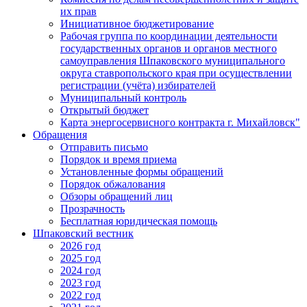
их прав
Инициативное бюджетирование
Рабочая группа по координации деятельности
государственных органов и органов местного
самоуправления Шпаковского муниципального
округа ставропольского края при осуществлении
регистрации (учёта) избирателей
Муниципальный контроль
Открытый бюджет
Карта энергосервисного контракта г. Михайловск"
Обращения
Отправить письмо
Порядок и время приема
Установленные формы обращений
Порядок обжалования
Обзоры обращений лиц
Прозрачность
Бесплатная юридическая помощь
Шпаковский вестник
2026 год
2025 год
2024 год
2023 год
2022 год