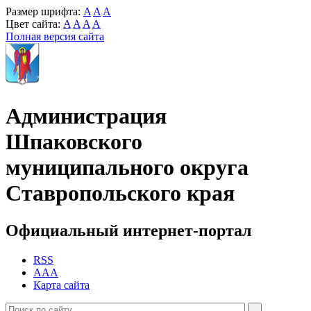
Размер шрифта:
A
A
A
Цвет сайта:
A
A
A
A
Полная версия сайта
Администрация
Шпаковского
муниципального округа
Ставропольского края
Официальный интернет-портал
RSS
AAA
Карта сайта