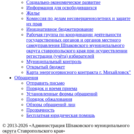
Социально-экономическое развитие
Информация для освободившихся
Жилье
Комиссия по делам несовершеннолетних и защите
их прав
Инициативное бюджетирование
Рабочая группа по координации деятельности
государственных органов и органов местного
самоуправления Шпаковского муниципального
округа ставропольского края при осуществлении
регистрации (учёта) избирателей
Муниципальный контроль
Открытый бюджет
Карта энергосервисного контракта г. Михайловск"
Обращения
Отправить письмо
Порядок и время приема
Установленные формы обращений
Порядок обжалования
Обзоры обращений лиц
Прозрачность
Бесплатная юридическая помощь
© 2013-2026 «Администрация Шпаковского муниципального
округа Ставропольского края»