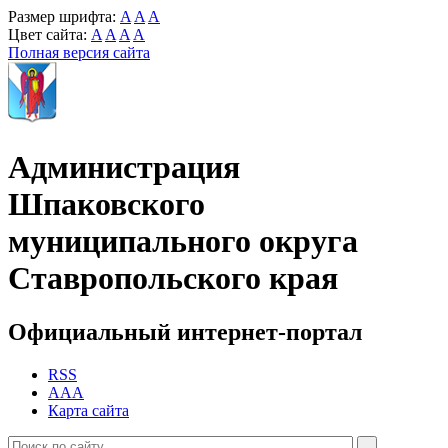
Размер шрифта:
A
A
A
Цвет сайта:
A
A
A
A
Полная версия сайта
Администрация
Шпаковского
муниципального округа
Ставропольского края
Официальный интернет-портал
RSS
AAA
Карта сайта