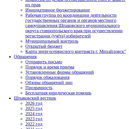
их прав
Инициативное бюджетирование
Рабочая группа по координации деятельности
государственных органов и органов местного
самоуправления Шпаковского муниципального
округа ставропольского края при осуществлении
регистрации (учёта) избирателей
Муниципальный контроль
Открытый бюджет
Карта энергосервисного контракта г. Михайловск"
Обращения
Отправить письмо
Порядок и время приема
Установленные формы обращений
Порядок обжалования
Обзоры обращений лиц
Прозрачность
Бесплатная юридическая помощь
Шпаковский вестник
2026 год
2025 год
2024 год
2023 год
2022 год