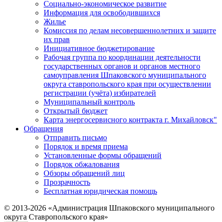
Социально-экономическое развитие
Информация для освободившихся
Жилье
Комиссия по делам несовершеннолетних и защите
их прав
Инициативное бюджетирование
Рабочая группа по координации деятельности
государственных органов и органов местного
самоуправления Шпаковского муниципального
округа ставропольского края при осуществлении
регистрации (учёта) избирателей
Муниципальный контроль
Открытый бюджет
Карта энергосервисного контракта г. Михайловск"
Обращения
Отправить письмо
Порядок и время приема
Установленные формы обращений
Порядок обжалования
Обзоры обращений лиц
Прозрачность
Бесплатная юридическая помощь
© 2013-2026 «Администрация Шпаковского муниципального
округа Ставропольского края»