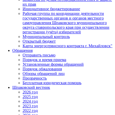
их прав
Инициативное бюджетирование
Рабочая группа по координации деятельности
государственных органов и органов местного
самоуправления Шпаковского муниципального
округа ставропольского края при осуществлении
регистрации (учёта) избирателей
Муниципальный контроль
Открытый бюджет
Карта энергосервисного контракта г. Михайловск"
Обращения
Отправить письмо
Порядок и время приема
Установленные формы обращений
Порядок обжалования
Обзоры обращений лиц
Прозрачность
Бесплатная юридическая помощь
Шпаковский вестник
2026 год
2025 год
2024 год
2023 год
2022 год