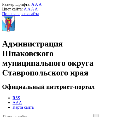
Размер шрифта:
A
A
A
Цвет сайта:
A
A
A
A
Полная версия сайта
Администрация
Шпаковского
муниципального округа
Ставропольского края
Официальный интернет-портал
RSS
AAA
Карта сайта