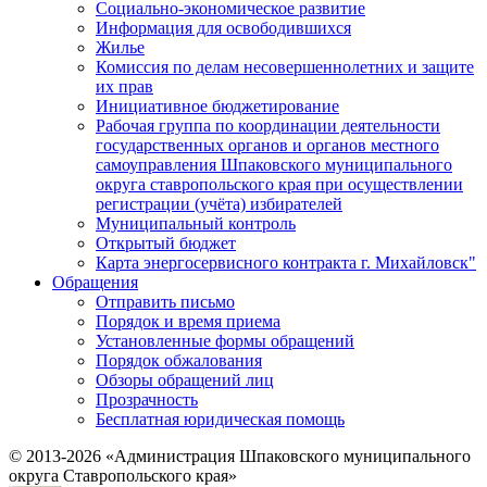
Социально-экономическое развитие
Информация для освободившихся
Жилье
Комиссия по делам несовершеннолетних и защите
их прав
Инициативное бюджетирование
Рабочая группа по координации деятельности
государственных органов и органов местного
самоуправления Шпаковского муниципального
округа ставропольского края при осуществлении
регистрации (учёта) избирателей
Муниципальный контроль
Открытый бюджет
Карта энергосервисного контракта г. Михайловск"
Обращения
Отправить письмо
Порядок и время приема
Установленные формы обращений
Порядок обжалования
Обзоры обращений лиц
Прозрачность
Бесплатная юридическая помощь
© 2013-2026 «Администрация Шпаковского муниципального
округа Ставропольского края»