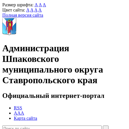
Размер шрифта:
A
A
A
Цвет сайта:
A
A
A
A
Полная версия сайта
Администрация
Шпаковского
муниципального округа
Ставропольского края
Официальный интернет-портал
RSS
AAA
Карта сайта