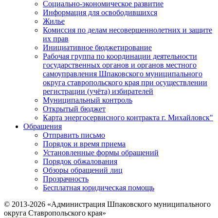
Социально-экономическое развитие
Информация для освободившихся
Жилье
Комиссия по делам несовершеннолетних и защите
их прав
Инициативное бюджетирование
Рабочая группа по координации деятельности
государственных органов и органов местного
самоуправления Шпаковского муниципального
округа ставропольского края при осуществлении
регистрации (учёта) избирателей
Муниципальный контроль
Открытый бюджет
Карта энергосервисного контракта г. Михайловск"
Обращения
Отправить письмо
Порядок и время приема
Установленные формы обращений
Порядок обжалования
Обзоры обращений лиц
Прозрачность
Бесплатная юридическая помощь
© 2013-2026 «Администрация Шпаковского муниципального
округа Ставропольского края»