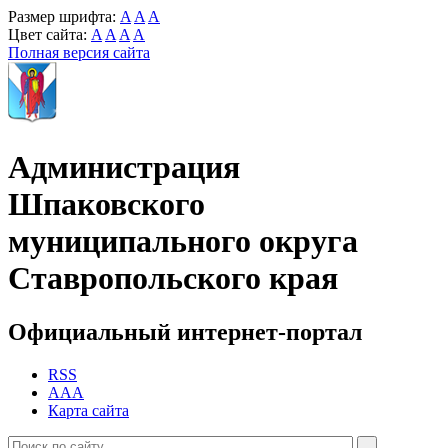
Размер шрифта:
A
A
A
Цвет сайта:
A
A
A
A
Полная версия сайта
Администрация
Шпаковского
муниципального округа
Ставропольского края
Официальный интернет-портал
RSS
AAA
Карта сайта