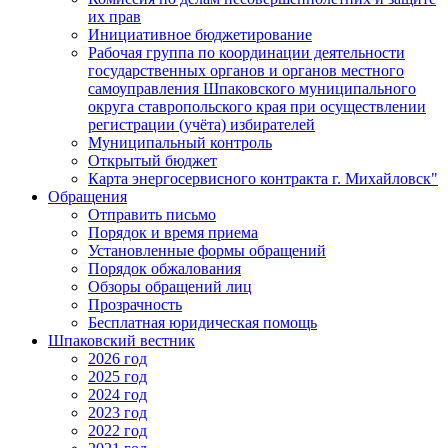
их прав
Инициативное бюджетирование
Рабочая группа по координации деятельности
государственных органов и органов местного
самоуправления Шпаковского муниципального
округа ставропольского края при осуществлении
регистрации (учёта) избирателей
Муниципальный контроль
Открытый бюджет
Карта энергосервисного контракта г. Михайловск"
Обращения
Отправить письмо
Порядок и время приема
Установленные формы обращений
Порядок обжалования
Обзоры обращений лиц
Прозрачность
Бесплатная юридическая помощь
Шпаковский вестник
2026 год
2025 год
2024 год
2023 год
2022 год