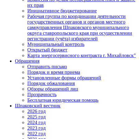
их прав
Инициативное бюджетирование
Рабочая группа по координации деятельности
государственных органов и органов местного
самоуправления Шпаковского муниципального
округа ставропольского края при осуществлении
регистрации (учёта) избирателей
Муниципальный контроль
Открытый бюджет
Карта энергосервисного контракта г. Михайловск"
Обращения
Отправить письмо
Порядок и время приема
Установленные формы обращений
Порядок обжалования
Обзоры обращений лиц
Прозрачность
Бесплатная юридическая помощь
Шпаковский вестник
2026 год
2025 год
2024 год
2023 год
2022 год