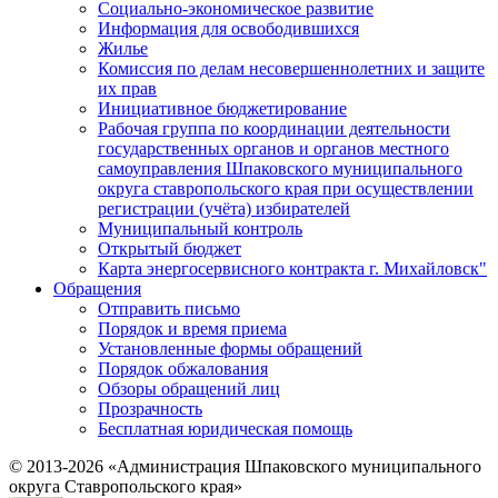
Социально-экономическое развитие
Информация для освободившихся
Жилье
Комиссия по делам несовершеннолетних и защите
их прав
Инициативное бюджетирование
Рабочая группа по координации деятельности
государственных органов и органов местного
самоуправления Шпаковского муниципального
округа ставропольского края при осуществлении
регистрации (учёта) избирателей
Муниципальный контроль
Открытый бюджет
Карта энергосервисного контракта г. Михайловск"
Обращения
Отправить письмо
Порядок и время приема
Установленные формы обращений
Порядок обжалования
Обзоры обращений лиц
Прозрачность
Бесплатная юридическая помощь
© 2013-2026 «Администрация Шпаковского муниципального
округа Ставропольского края»