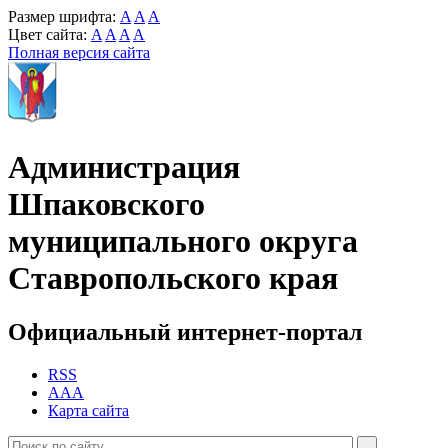
Размер шрифта:
A
A
A
Цвет сайта:
A
A
A
A
Полная версия сайта
Администрация
Шпаковского
муниципального округа
Ставропольского края
Официальный интернет-портал
RSS
AAA
Карта сайта