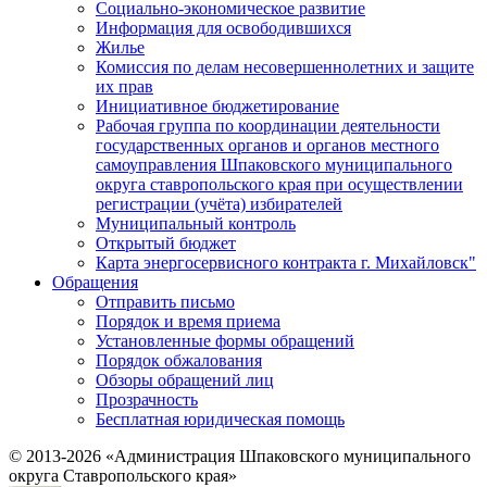
Социально-экономическое развитие
Информация для освободившихся
Жилье
Комиссия по делам несовершеннолетних и защите
их прав
Инициативное бюджетирование
Рабочая группа по координации деятельности
государственных органов и органов местного
самоуправления Шпаковского муниципального
округа ставропольского края при осуществлении
регистрации (учёта) избирателей
Муниципальный контроль
Открытый бюджет
Карта энергосервисного контракта г. Михайловск"
Обращения
Отправить письмо
Порядок и время приема
Установленные формы обращений
Порядок обжалования
Обзоры обращений лиц
Прозрачность
Бесплатная юридическая помощь
© 2013-2026 «Администрация Шпаковского муниципального
округа Ставропольского края»