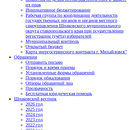
их прав
Инициативное бюджетирование
Рабочая группа по координации деятельности
государственных органов и органов местного
самоуправления Шпаковского муниципального
округа ставропольского края при осуществлении
регистрации (учёта) избирателей
Муниципальный контроль
Открытый бюджет
Карта энергосервисного контракта г. Михайловск"
Обращения
Отправить письмо
Порядок и время приема
Установленные формы обращений
Порядок обжалования
Обзоры обращений лиц
Прозрачность
Бесплатная юридическая помощь
Шпаковский вестник
2026 год
2025 год
2024 год
2023 год
2022 год