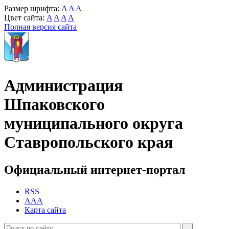
Размер шрифта:
A
A
A
Цвет сайта:
A
A
A
A
Полная версия сайта
Администрация
Шпаковского
муниципального округа
Ставропольского края
Официальный интернет-портал
RSS
AAA
Карта сайта