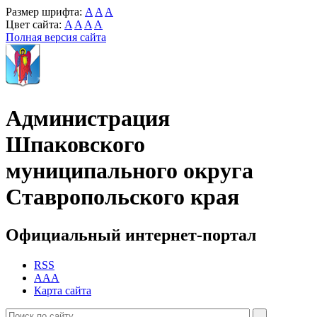
Размер шрифта:
A
A
A
Цвет сайта:
A
A
A
A
Полная версия сайта
Администрация
Шпаковского
муниципального округа
Ставропольского края
Официальный интернет-портал
RSS
AAA
Карта сайта