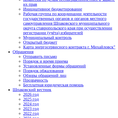
их прав
Инициативное бюджетирование
Рабочая группа по координации деятельности
государственных органов и органов местного
самоуправления Шпаковского муниципального
округа ставропольского края при осуществлении
регистрации (учёта) избирателей
Муниципальный контроль
Открытый бюджет
Карта энергосервисного контракта г. Михайловск"
Обращения
Отправить письмо
Порядок и время приема
Установленные формы обращений
Порядок обжалования
Обзоры обращений лиц
Прозрачность
Бесплатная юридическая помощь
Шпаковский вестник
2026 год
2025 год
2024 год
2023 год
2022 год