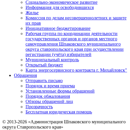
Социально-экономическое развитие
Информация для освободившихся
Жилье
Комиссия по делам несовершеннолетних и защите
их прав
Инициативное бюджетирование
Рабочая группа по координации деятельности
государственных органов и органов местного
самоуправления Шпаковского муниципального
округа ставропольского края при осуществлении
регистрации (учёта) избирателей
Муниципальный контроль
Открытый бюджет
Карта энергосервисного контракта г. Михайловск"
Обращения
Отправить письмо
Порядок и время приема
Установленные формы обращений
Порядок обжалования
Обзоры обращений лиц
Прозрачность
Бесплатная юридическая помощь
© 2013-2026 «Администрация Шпаковского муниципального
округа Ставропольского края»