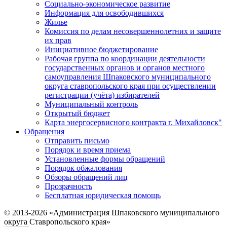
Социально-экономическое развитие
Информация для освободившихся
Жилье
Комиссия по делам несовершеннолетних и защите
их прав
Инициативное бюджетирование
Рабочая группа по координации деятельности
государственных органов и органов местного
самоуправления Шпаковского муниципального
округа ставропольского края при осуществлении
регистрации (учёта) избирателей
Муниципальный контроль
Открытый бюджет
Карта энергосервисного контракта г. Михайловск"
Обращения
Отправить письмо
Порядок и время приема
Установленные формы обращений
Порядок обжалования
Обзоры обращений лиц
Прозрачность
Бесплатная юридическая помощь
© 2013-2026 «Администрация Шпаковского муниципального
округа Ставропольского края»