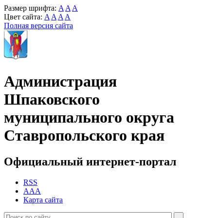
Размер шрифта:
A
A
A
Цвет сайта:
A
A
A
A
Полная версия сайта
Администрация
Шпаковского
муниципального округа
Ставропольского края
Официальный интернет-портал
RSS
AAA
Карта сайта