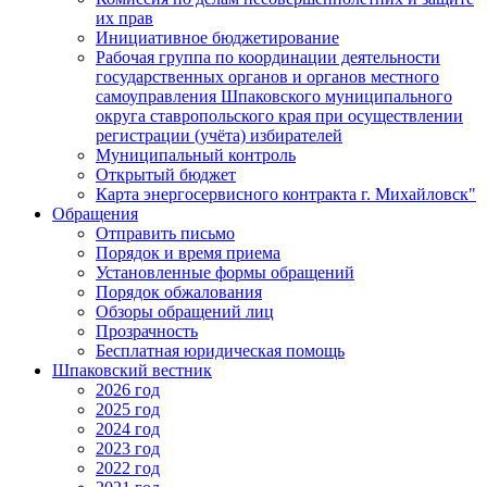
их прав
Инициативное бюджетирование
Рабочая группа по координации деятельности
государственных органов и органов местного
самоуправления Шпаковского муниципального
округа ставропольского края при осуществлении
регистрации (учёта) избирателей
Муниципальный контроль
Открытый бюджет
Карта энергосервисного контракта г. Михайловск"
Обращения
Отправить письмо
Порядок и время приема
Установленные формы обращений
Порядок обжалования
Обзоры обращений лиц
Прозрачность
Бесплатная юридическая помощь
Шпаковский вестник
2026 год
2025 год
2024 год
2023 год
2022 год