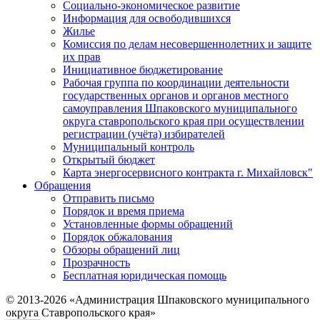
Социально-экономическое развитие
Информация для освободившихся
Жилье
Комиссия по делам несовершеннолетних и защите
их прав
Инициативное бюджетирование
Рабочая группа по координации деятельности
государственных органов и органов местного
самоуправления Шпаковского муниципального
округа ставропольского края при осуществлении
регистрации (учёта) избирателей
Муниципальный контроль
Открытый бюджет
Карта энергосервисного контракта г. Михайловск"
Обращения
Отправить письмо
Порядок и время приема
Установленные формы обращений
Порядок обжалования
Обзоры обращений лиц
Прозрачность
Бесплатная юридическая помощь
© 2013-2026 «Администрация Шпаковского муниципального
округа Ставропольского края»