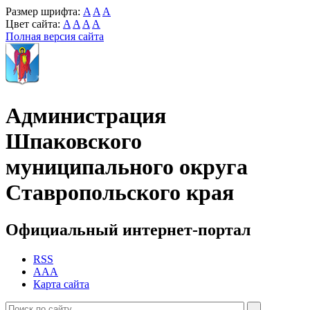
Размер шрифта:
A
A
A
Цвет сайта:
A
A
A
A
Полная версия сайта
Администрация
Шпаковского
муниципального округа
Ставропольского края
Официальный интернет-портал
RSS
AAA
Карта сайта