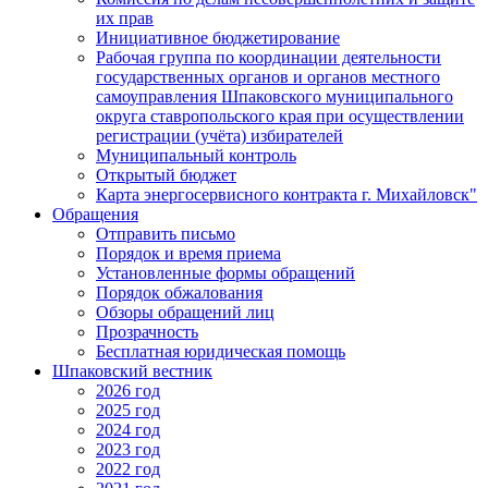
их прав
Инициативное бюджетирование
Рабочая группа по координации деятельности
государственных органов и органов местного
самоуправления Шпаковского муниципального
округа ставропольского края при осуществлении
регистрации (учёта) избирателей
Муниципальный контроль
Открытый бюджет
Карта энергосервисного контракта г. Михайловск"
Обращения
Отправить письмо
Порядок и время приема
Установленные формы обращений
Порядок обжалования
Обзоры обращений лиц
Прозрачность
Бесплатная юридическая помощь
Шпаковский вестник
2026 год
2025 год
2024 год
2023 год
2022 год