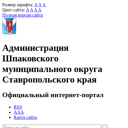
Размер шрифта:
A
A
A
Цвет сайта:
A
A
A
A
Полная версия сайта
Администрация
Шпаковского
муниципального округа
Ставропольского края
Официальный интернет-портал
RSS
AAA
Карта сайта