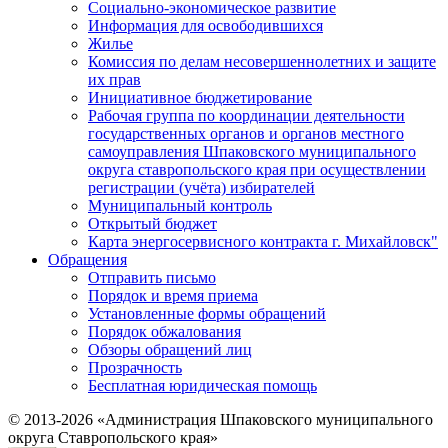
Социально-экономическое развитие
Информация для освободившихся
Жилье
Комиссия по делам несовершеннолетних и защите
их прав
Инициативное бюджетирование
Рабочая группа по координации деятельности
государственных органов и органов местного
самоуправления Шпаковского муниципального
округа ставропольского края при осуществлении
регистрации (учёта) избирателей
Муниципальный контроль
Открытый бюджет
Карта энергосервисного контракта г. Михайловск"
Обращения
Отправить письмо
Порядок и время приема
Установленные формы обращений
Порядок обжалования
Обзоры обращений лиц
Прозрачность
Бесплатная юридическая помощь
© 2013-2026 «Администрация Шпаковского муниципального
округа Ставропольского края»