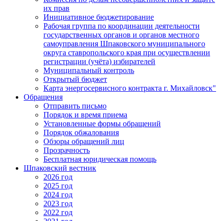
их прав
Инициативное бюджетирование
Рабочая группа по координации деятельности
государственных органов и органов местного
самоуправления Шпаковского муниципального
округа ставропольского края при осуществлении
регистрации (учёта) избирателей
Муниципальный контроль
Открытый бюджет
Карта энергосервисного контракта г. Михайловск"
Обращения
Отправить письмо
Порядок и время приема
Установленные формы обращений
Порядок обжалования
Обзоры обращений лиц
Прозрачность
Бесплатная юридическая помощь
Шпаковский вестник
2026 год
2025 год
2024 год
2023 год
2022 год