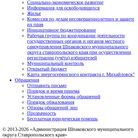
Социально-экономическое развитие
Информация для освободившихся
Жилье
Комиссия по делам несовершеннолетних и защите
их прав
Инициативное бюджетирование
Рабочая группа по координации деятельности
государственных органов и органов местного
самоуправления Шпаковского муниципального
округа ставропольского края при осуществлении
регистрации (учёта) избирателей
Муниципальный контроль
Открытый бюджет
Карта энергосервисного контракта г. Михайловск"
Обращения
Отправить письмо
Порядок и время приема
Установленные формы обращений
Порядок обжалования
Обзоры обращений лиц
Прозрачность
Бесплатная юридическая помощь
© 2013-2026 «Администрация Шпаковского муниципального
округа Ставропольского края»