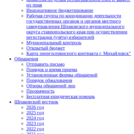
их прав
Инициативное бюджетирование
Рабочая группа по координации деятельности
государственных органов и органов местного
самоуправления Шпаковского муниципального
округа ставропольского края при осуществлении
регистрации (учёта) избирателей
Муниципальный контроль
Открытый бюджет
Карта энергосервисного контракта г. Михайловск"
Обращения
Отправить письмо
Порядок и время приема
Установленные формы обращений
Порядок обжалования
Обзоры обращений лиц
Прозрачность
Бесплатная юридическая помощь
Шпаковский вестник
2026 год
2025 год
2024 год
2023 год
2022 год