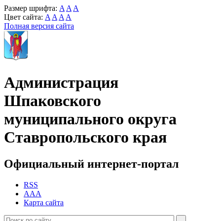
Размер шрифта:
A
A
A
Цвет сайта:
A
A
A
A
Полная версия сайта
Администрация
Шпаковского
муниципального округа
Ставропольского края
Официальный интернет-портал
RSS
AAA
Карта сайта