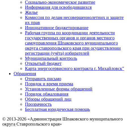
Социально-экономическое развитие
Информация для освободившихся
Жилье
Комиссия по делам несовершеннолетних и защите
их прав
Инициативное бюджетирование
Рабочая группа по координации деятельности
государственных органов и органов местного
самоуправления Шпаковского муниципального
округа ставропольского края при осуществлении
регистрации (учёта) избирателей
Муниципальный контроль
Открытый бюджет
Карта энергосервисного контракта г. Михайловск"
Обращения
Отправить письмо
Порядок и время приема
Установленные формы обращений
Порядок обжалования
Обзоры обращений лиц
Прозрачность
Бесплатная юридическая помощь
© 2013-2026 «Администрация Шпаковского муниципального
округа Ставропольского края»