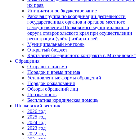
их прав
Инициативное бюджетирование
Рабочая группа по координации деятельности
государственных органов и органов местного
самоуправления Шпаковского муниципального
округа ставропольского края при осуществлении
регистрации (учёта) избирателей
Муниципальный контроль
Открытый бюджет
Карта энергосервисного контракта г. Михайловск"
Обращения
Отправить письмо
Порядок и время приема
Установленные формы обращений
Порядок обжалования
Обзоры обращений лиц
Прозрачность
Бесплатная юридическая помощь
Шпаковский вестник
2026 год
2025 год
2024 год
2023 год
2022 год