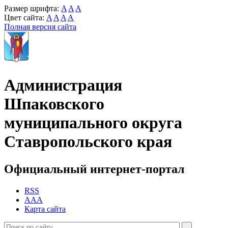
Размер шрифта:
A
A
A
Цвет сайта:
A
A
A
A
Полная версия сайта
Администрация
Шпаковского
муниципального округа
Ставропольского края
Официальный интернет-портал
RSS
AAA
Карта сайта