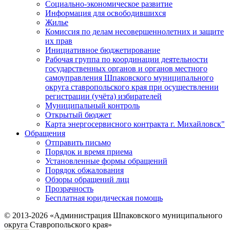
Социально-экономическое развитие
Информация для освободившихся
Жилье
Комиссия по делам несовершеннолетних и защите
их прав
Инициативное бюджетирование
Рабочая группа по координации деятельности
государственных органов и органов местного
самоуправления Шпаковского муниципального
округа ставропольского края при осуществлении
регистрации (учёта) избирателей
Муниципальный контроль
Открытый бюджет
Карта энергосервисного контракта г. Михайловск"
Обращения
Отправить письмо
Порядок и время приема
Установленные формы обращений
Порядок обжалования
Обзоры обращений лиц
Прозрачность
Бесплатная юридическая помощь
© 2013-2026 «Администрация Шпаковского муниципального
округа Ставропольского края»