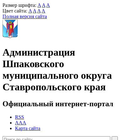
Размер шрифта:
A
A
A
Цвет сайта:
A
A
A
A
Полная версия сайта
Администрация
Шпаковского
муниципального округа
Ставропольского края
Официальный интернет-портал
RSS
AAA
Карта сайта