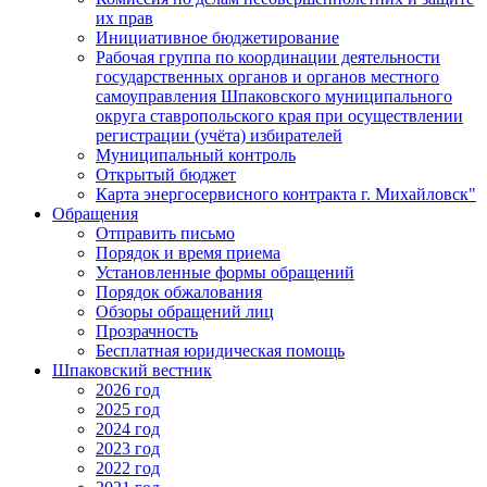
их прав
Инициативное бюджетирование
Рабочая группа по координации деятельности
государственных органов и органов местного
самоуправления Шпаковского муниципального
округа ставропольского края при осуществлении
регистрации (учёта) избирателей
Муниципальный контроль
Открытый бюджет
Карта энергосервисного контракта г. Михайловск"
Обращения
Отправить письмо
Порядок и время приема
Установленные формы обращений
Порядок обжалования
Обзоры обращений лиц
Прозрачность
Бесплатная юридическая помощь
Шпаковский вестник
2026 год
2025 год
2024 год
2023 год
2022 год