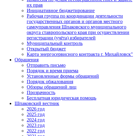
их прав
Инициативное бюджетирование
Рабочая группа по координации деятельности
государственных органов и органов местного
самоуправления Шпаковского муниципального
округа ставропольского края при осуществлении
регистрации (учёта) избирателей
Муниципальный контроль
Открытый бюджет
Карта энергосервисного контракта г. Михайловск"
Обращения
Отправить письмо
Порядок и время приема
Установленные формы обращений
Порядок обжалования
Обзоры обращений лиц
Прозрачность
Бесплатная юридическая помощь
Шпаковский вестник
2026 год
2025 год
2024 год
2023 год
2022 год