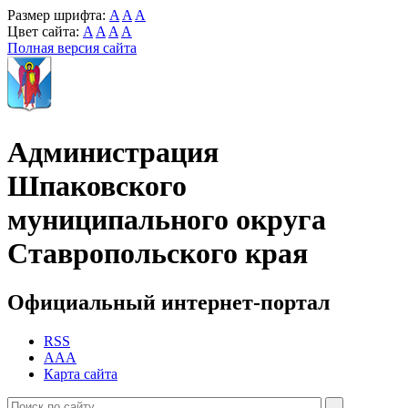
Размер шрифта:
A
A
A
Цвет сайта:
A
A
A
A
Полная версия сайта
Администрация
Шпаковского
муниципального округа
Ставропольского края
Официальный интернет-портал
RSS
AAA
Карта сайта