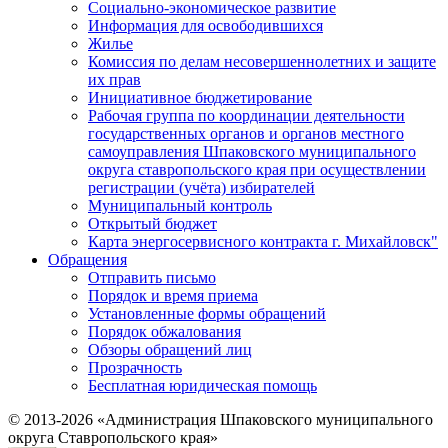
Социально-экономическое развитие
Информация для освободившихся
Жилье
Комиссия по делам несовершеннолетних и защите
их прав
Инициативное бюджетирование
Рабочая группа по координации деятельности
государственных органов и органов местного
самоуправления Шпаковского муниципального
округа ставропольского края при осуществлении
регистрации (учёта) избирателей
Муниципальный контроль
Открытый бюджет
Карта энергосервисного контракта г. Михайловск"
Обращения
Отправить письмо
Порядок и время приема
Установленные формы обращений
Порядок обжалования
Обзоры обращений лиц
Прозрачность
Бесплатная юридическая помощь
© 2013-2026 «Администрация Шпаковского муниципального
округа Ставропольского края»