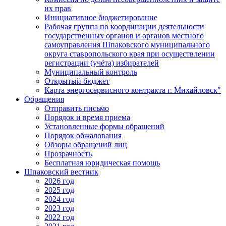
их прав
Инициативное бюджетирование
Рабочая группа по координации деятельности
государственных органов и органов местного
самоуправления Шпаковского муниципального
округа ставропольского края при осуществлении
регистрации (учёта) избирателей
Муниципальный контроль
Открытый бюджет
Карта энергосервисного контракта г. Михайловск"
Обращения
Отправить письмо
Порядок и время приема
Установленные формы обращений
Порядок обжалования
Обзоры обращений лиц
Прозрачность
Бесплатная юридическая помощь
Шпаковский вестник
2026 год
2025 год
2024 год
2023 год
2022 год