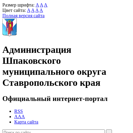
Размер шрифта:
A
A
A
Цвет сайта:
A
A
A
A
Полная версия сайта
Администрация
Шпаковского
муниципального округа
Ставропольского края
Официальный интернет-портал
RSS
AAA
Карта сайта