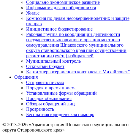
Социально-экономическое развитие
Информация для освободившихся
Жилье
Комиссия по делам несовершеннолетних и защите
их прав
Инициативное бюджетирование
Рабочая группа по координации деятельности
государственных органов и органов местного
самоуправления Шпаковского муниципального
округа ставропольского края при осуществлении
регистрации (учёта) избирателей
Муниципальный контроль
Открытый бюджет
Карта энергосервисного контракта г. Михайловск"
Обращения
Отправить письмо
Порядок и время приема
Установленные формы обращений
Порядок обжалования
Обзоры обращений лиц
Прозрачность
Бесплатная юридическая помощь
© 2013-2026 «Администрация Шпаковского муниципального
округа Ставропольского края»