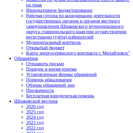
их прав
Инициативное бюджетирование
Рабочая группа по координации деятельности
государственных органов и органов местного
самоуправления Шпаковского муниципального
округа ставропольского края при осуществлении
регистрации (учёта) избирателей
Муниципальный контроль
Открытый бюджет
Карта энергосервисного контракта г. Михайловск"
Обращения
Отправить письмо
Порядок и время приема
Установленные формы обращений
Порядок обжалования
Обзоры обращений лиц
Прозрачность
Бесплатная юридическая помощь
Шпаковский вестник
2026 год
2025 год
2024 год
2023 год
2022 год