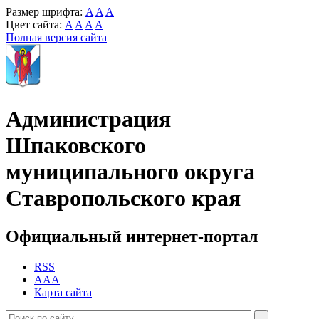
Размер шрифта:
A
A
A
Цвет сайта:
A
A
A
A
Полная версия сайта
Администрация
Шпаковского
муниципального округа
Ставропольского края
Официальный интернет-портал
RSS
AAA
Карта сайта