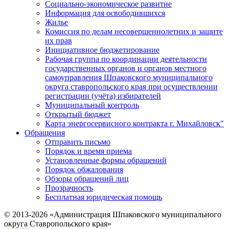
Социально-экономическое развитие
Информация для освободившихся
Жилье
Комиссия по делам несовершеннолетних и защите
их прав
Инициативное бюджетирование
Рабочая группа по координации деятельности
государственных органов и органов местного
самоуправления Шпаковского муниципального
округа ставропольского края при осуществлении
регистрации (учёта) избирателей
Муниципальный контроль
Открытый бюджет
Карта энергосервисного контракта г. Михайловск"
Обращения
Отправить письмо
Порядок и время приема
Установленные формы обращений
Порядок обжалования
Обзоры обращений лиц
Прозрачность
Бесплатная юридическая помощь
© 2013-2026 «Администрация Шпаковского муниципального
округа Ставропольского края»