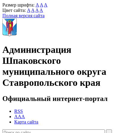
Размер шрифта:
A
A
A
Цвет сайта:
A
A
A
A
Полная версия сайта
Администрация
Шпаковского
муниципального округа
Ставропольского края
Официальный интернет-портал
RSS
AAA
Карта сайта