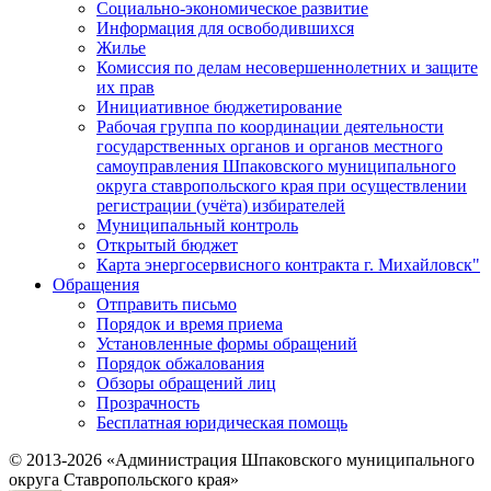
Социально-экономическое развитие
Информация для освободившихся
Жилье
Комиссия по делам несовершеннолетних и защите
их прав
Инициативное бюджетирование
Рабочая группа по координации деятельности
государственных органов и органов местного
самоуправления Шпаковского муниципального
округа ставропольского края при осуществлении
регистрации (учёта) избирателей
Муниципальный контроль
Открытый бюджет
Карта энергосервисного контракта г. Михайловск"
Обращения
Отправить письмо
Порядок и время приема
Установленные формы обращений
Порядок обжалования
Обзоры обращений лиц
Прозрачность
Бесплатная юридическая помощь
© 2013-2026 «Администрация Шпаковского муниципального
округа Ставропольского края»