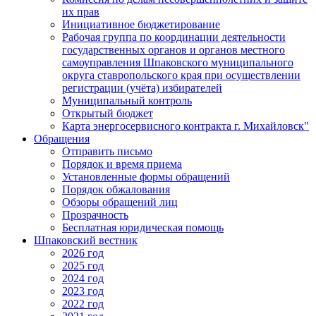
их прав
Инициативное бюджетирование
Рабочая группа по координации деятельности
государственных органов и органов местного
самоуправления Шпаковского муниципального
округа ставропольского края при осуществлении
регистрации (учёта) избирателей
Муниципальный контроль
Открытый бюджет
Карта энергосервисного контракта г. Михайловск"
Обращения
Отправить письмо
Порядок и время приема
Установленные формы обращений
Порядок обжалования
Обзоры обращений лиц
Прозрачность
Бесплатная юридическая помощь
Шпаковский вестник
2026 год
2025 год
2024 год
2023 год
2022 год