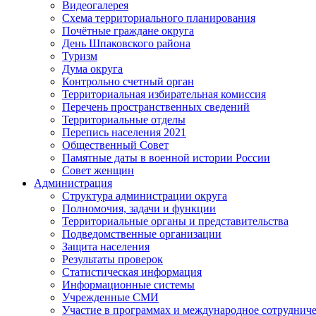
Видеогалерея
Схема территориального планирования
Почётные граждане округа
День Шпаковского района
Туризм
Дума округа
Контрольно счетный орган
Территориальная избирательная комиссия
Перечень пространственных сведений
Территориальные отделы
Перепись населения 2021
Общественный Совет
Памятные даты в военной истории России
Совет женщин
Администрация
Структура администрации округа
Полномочия, задачи и функции
Территориальные органы и представительства
Подведомственные организации
Защита населения
Результаты проверок
Статистическая информация
Информационные системы
Учрежденные СМИ
Участие в программах и международное сотруднич