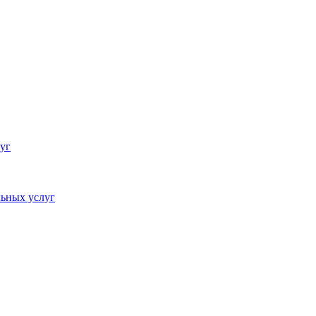
уг
ьных услуг