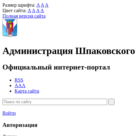
Размер шрифта:
A
A
A
Цвет сайта:
A
A
A
A
Полная версия сайта
Администрация Шпаковского 
Официальный интернет-портал
RSS
AAA
Карта сайта
Войти
Авторизация