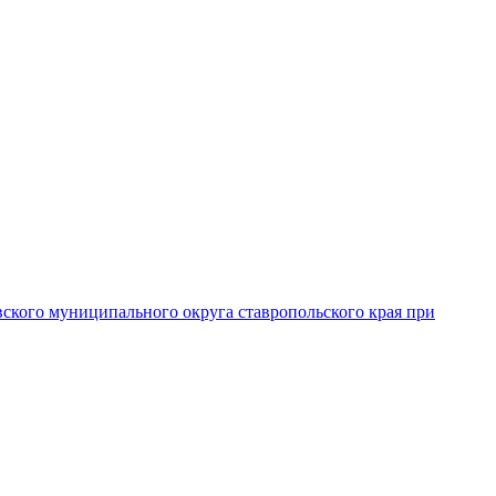
вского муниципального округа ставропольского края при