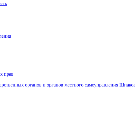
ость
ления
х прав
дарственных органов и органов местного самоуправления Шпако