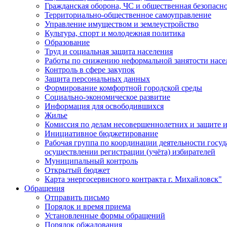
Гражданская оборона, ЧС и общественная безопасн
Территориально-общественное самоуправление
Управление имуществом и землеустройство
Культура, спорт и молодежная политика
Образование
Труд и социальная защита населения
Работы по снижению неформальной занятости насе
Контроль в сфере закупок
Защита персональных данных
Формирование комфортной городской среды
Социально-экономическое развитие
Информация для освободившихся
Жилье
Комиссия по делам несовершеннолетних и защите и
Инициативное бюджетирование
Рабочая группа по координации деятельности госу
осуществлении регистрации (учёта) избирателей
Муниципальный контроль
Открытый бюджет
Карта энергосервисного контракта г. Михайловск"
Обращения
Отправить письмо
Порядок и время приема
Установленные формы обращений
Порядок обжалования