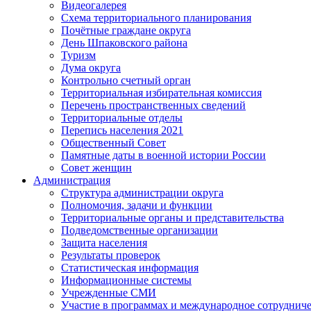
Видеогалерея
Схема территориального планирования
Почётные граждане округа
День Шпаковского района
Туризм
Дума округа
Контрольно счетный орган
Территориальная избирательная комиссия
Перечень пространственных сведений
Территориальные отделы
Перепись населения 2021
Общественный Совет
Памятные даты в военной истории России
Совет женщин
Администрация
Структура администрации округа
Полномочия, задачи и функции
Территориальные органы и представительства
Подведомственные организации
Защита населения
Результаты проверок
Статистическая информация
Информационные системы
Учрежденные СМИ
Участие в программах и международное сотруднич