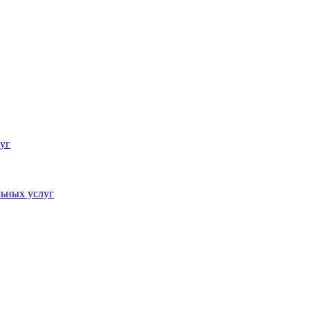
уг
ьных услуг