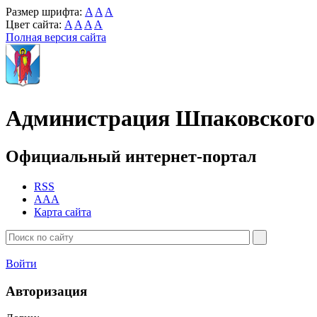
Размер шрифта:
A
A
A
Цвет сайта:
A
A
A
A
Полная версия сайта
Администрация Шпаковского 
Официальный интернет-портал
RSS
AAA
Карта сайта
Войти
Авторизация