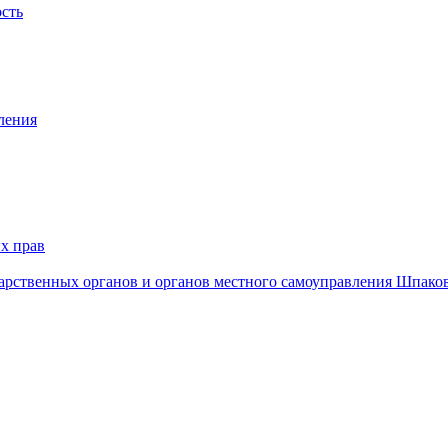
ость
ления
х прав
дарственных органов и органов местного самоуправления Шпако