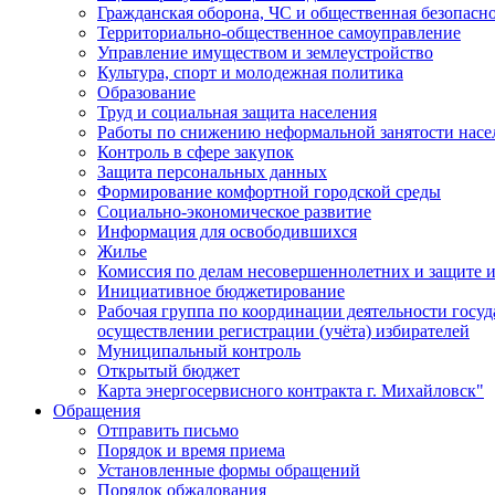
Гражданская оборона, ЧС и общественная безопасн
Территориально-общественное самоуправление
Управление имуществом и землеустройство
Культура, спорт и молодежная политика
Образование
Труд и социальная защита населения
Работы по снижению неформальной занятости насе
Контроль в сфере закупок
Защита персональных данных
Формирование комфортной городской среды
Социально-экономическое развитие
Информация для освободившихся
Жилье
Комиссия по делам несовершеннолетних и защите и
Инициативное бюджетирование
Рабочая группа по координации деятельности госу
осуществлении регистрации (учёта) избирателей
Муниципальный контроль
Открытый бюджет
Карта энергосервисного контракта г. Михайловск"
Обращения
Отправить письмо
Порядок и время приема
Установленные формы обращений
Порядок обжалования