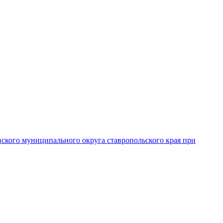
вского муниципального округа ставропольского края при