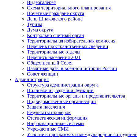
Видеогалерея
Схема территориального планирования
Почётные граждане округа
День Шпаковского района
Туризм
Дума округа
Контрольно счетный орган
Территориальная избирательная комиссия
Перечень пространственных сведений
Территориальные отделы
Перепись населения 2021
Общественный Совет
Памятные даты в военной истории России
Совет женщин
Администрация
Структура администрации округа
Полномочия, задачи и функции
Территориальные органы и представительства
Подведомственные организации
Защита населения
Результаты проверок
Статистическая информация
Информационные системы
Учрежденные СМИ
Участие в программах и международное сотруднич