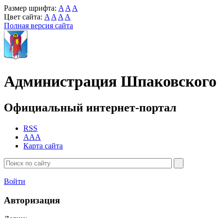
Размер шрифта:
A
A
A
Цвет сайта:
A
A
A
A
Полная версия сайта
Администрация Шпаковского 
Официальный интернет-портал
RSS
AAA
Карта сайта
Войти
Авторизация