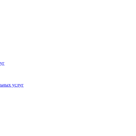
уг
ьных услуг