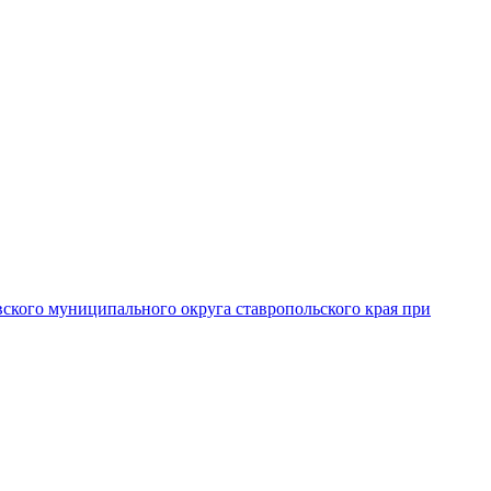
вского муниципального округа ставропольского края при