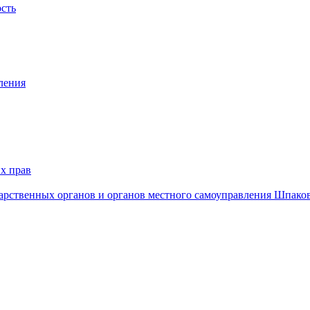
ость
ления
х прав
дарственных органов и органов местного самоуправления Шпако