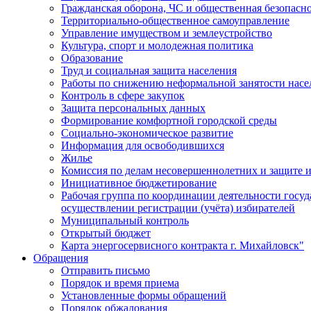
Гражданская оборона, ЧС и общественная безопасн
Территориально-общественное самоуправление
Управление имуществом и землеустройство
Культура, спорт и молодежная политика
Образование
Труд и социальная защита населения
Работы по снижению неформальной занятости насе
Контроль в сфере закупок
Защита персональных данных
Формирование комфортной городской среды
Социально-экономическое развитие
Информация для освободившихся
Жилье
Комиссия по делам несовершеннолетних и защите и
Инициативное бюджетирование
Рабочая группа по координации деятельности госу
осуществлении регистрации (учёта) избирателей
Муниципальный контроль
Открытый бюджет
Карта энергосервисного контракта г. Михайловск"
Обращения
Отправить письмо
Порядок и время приема
Установленные формы обращений
Порядок обжалования