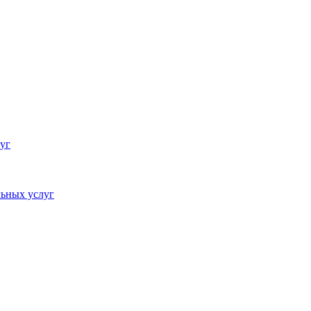
уг
ьных услуг