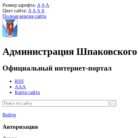
Размер шрифта:
A
A
A
Цвет сайта:
A
A
A
A
Полная версия сайта
Администрация Шпаковского 
Официальный интернет-портал
RSS
AAA
Карта сайта
Войти
Авторизация