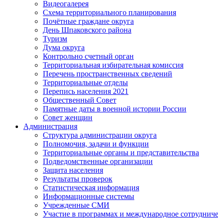
Видеогалерея
Схема территориального планирования
Почётные граждане округа
День Шпаковского района
Туризм
Дума округа
Контрольно счетный орган
Территориальная избирательная комиссия
Перечень пространственных сведений
Территориальные отделы
Перепись населения 2021
Общественный Совет
Памятные даты в военной истории России
Совет женщин
Администрация
Структура администрации округа
Полномочия, задачи и функции
Территориальные органы и представительства
Подведомственные организации
Защита населения
Результаты проверок
Статистическая информация
Информационные системы
Учрежденные СМИ
Участие в программах и международное сотруднич