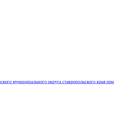
вского муниципального округа ставропольского края при