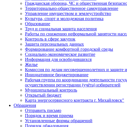
Гражданская оборона, ЧС и общественная безопасн
Территориально-общественное самоуправление
Управление имуществом и землеустройство
Культура, спорт и молодежная политика
Образование
Труд и социальная защита населения
Работы по снижению неформальной занятости насе
Контроль в сфере закупок
Защита персональных данных
Формирование комфортной городской среды
Социально-экономическое развитие
Информация для освободившихся
Жилье
Комиссия по делам несовершеннолетних и защите и
Инициативное бюджетирование
Рабочая группа по координации деятельности госу
осуществлении регистрации (учёта) избирателей
Муниципальный контроль
Открытый бюджет
Карта энергосервисного контракта г. Михайловск"
Обращения
Отправить письмо
Порядок и время приема
Установленные формы обращений
Порядок обжалования