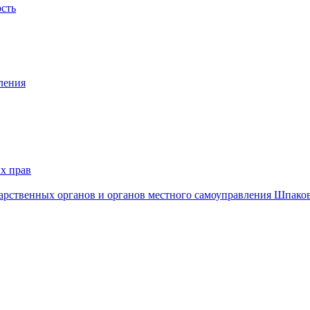
ость
ления
х прав
дарственных органов и органов местного самоуправления Шпако