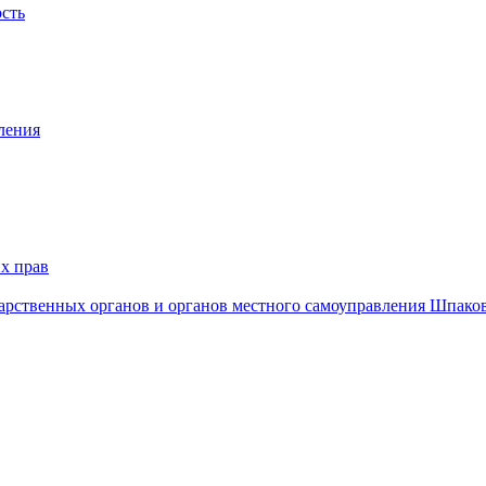
ость
ления
х прав
дарственных органов и органов местного самоуправления Шпако