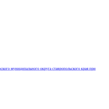
вского муниципального округа ставропольского края при