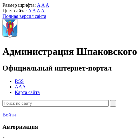
Размер шрифта:
A
A
A
Цвет сайта:
A
A
A
A
Полная версия сайта
Администрация Шпаковского 
Официальный интернет-портал
RSS
AAA
Карта сайта
Войти
Авторизация