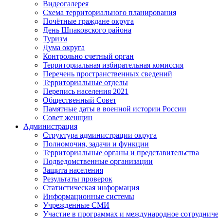
Видеогалерея
Схема территориального планирования
Почётные граждане округа
День Шпаковского района
Туризм
Дума округа
Контрольно счетный орган
Территориальная избирательная комиссия
Перечень пространственных сведений
Территориальные отделы
Перепись населения 2021
Общественный Совет
Памятные даты в военной истории России
Совет женщин
Администрация
Структура администрации округа
Полномочия, задачи и функции
Территориальные органы и представительства
Подведомственные организации
Защита населения
Результаты проверок
Статистическая информация
Информационные системы
Учрежденные СМИ
Участие в программах и международное сотруднич