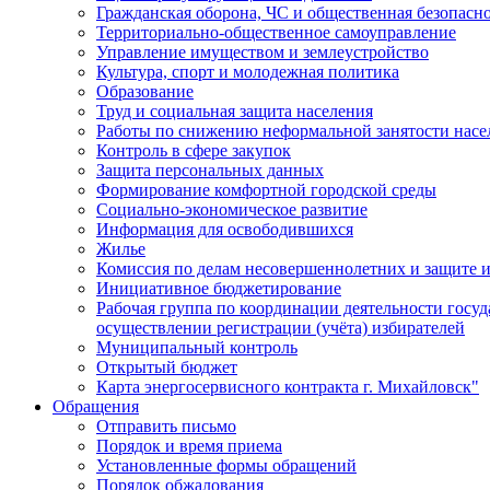
Гражданская оборона, ЧС и общественная безопасн
Территориально-общественное самоуправление
Управление имуществом и землеустройство
Культура, спорт и молодежная политика
Образование
Труд и социальная защита населения
Работы по снижению неформальной занятости насе
Контроль в сфере закупок
Защита персональных данных
Формирование комфортной городской среды
Социально-экономическое развитие
Информация для освободившихся
Жилье
Комиссия по делам несовершеннолетних и защите и
Инициативное бюджетирование
Рабочая группа по координации деятельности госу
осуществлении регистрации (учёта) избирателей
Муниципальный контроль
Открытый бюджет
Карта энергосервисного контракта г. Михайловск"
Обращения
Отправить письмо
Порядок и время приема
Установленные формы обращений
Порядок обжалования