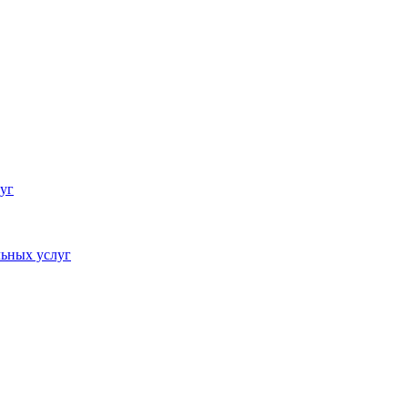
уг
ьных услуг