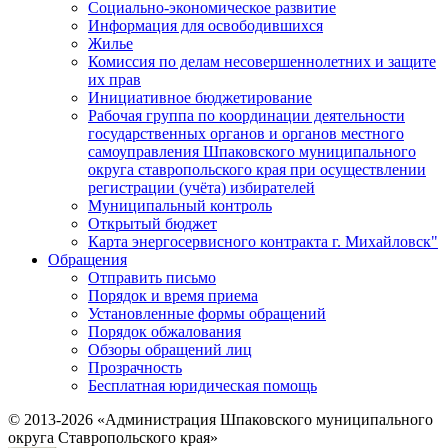
Социально-экономическое развитие
Информация для освободившихся
Жилье
Комиссия по делам несовершеннолетних и защите
их прав
Инициативное бюджетирование
Рабочая группа по координации деятельности
государственных органов и органов местного
самоуправления Шпаковского муниципального
округа ставропольского края при осуществлении
регистрации (учёта) избирателей
Муниципальный контроль
Открытый бюджет
Карта энергосервисного контракта г. Михайловск"
Обращения
Отправить письмо
Порядок и время приема
Установленные формы обращений
Порядок обжалования
Обзоры обращений лиц
Прозрачность
Бесплатная юридическая помощь
© 2013-2026 «Администрация Шпаковского муниципального
округа Ставропольского края»