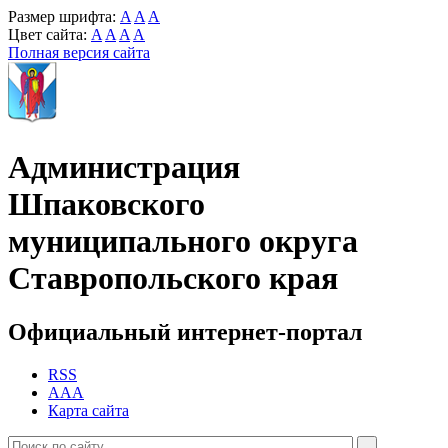
Размер шрифта:
A
A
A
Цвет сайта:
A
A
A
A
Полная версия сайта
Администрация
Шпаковского
муниципального округа
Ставропольского края
Официальный интернет-портал
RSS
AAA
Карта сайта