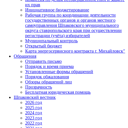
их прав
Инициативное бюджетирование
Рабочая группа по координации деятельности
государственных органов и органов местного
самоуправления Шпаковского муниципального
округа ставропольского края при осуществлении
регистрации (учёта) избирателей
Муниципальный контроль
Открытый бюджет
Карта энергосервисного контракта г. Михайловск"
Обращения
Отправить письмо
Порядок и время приема
Установленные формы обращений
Порядок обжалования
Обзоры обращений лиц
Прозрачность
Бесплатная юридическая помощь
Шпаковский вестник
2026 год
2025 год
2024 год
2023 год
2022 год