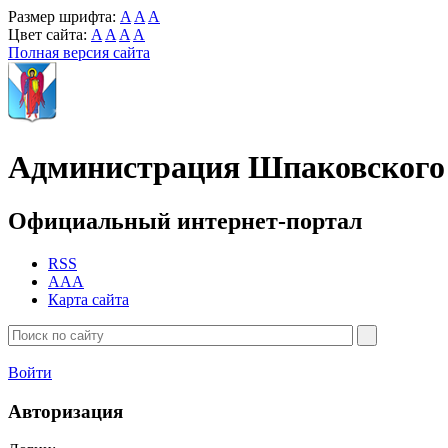
Размер шрифта:
A
A
A
Цвет сайта:
A
A
A
A
Полная версия сайта
Администрация Шпаковского 
Официальный интернет-портал
RSS
AAA
Карта сайта
Войти
Авторизация