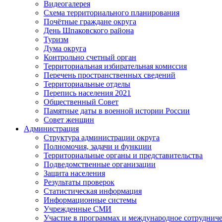
Видеогалерея
Схема территориального планирования
Почётные граждане округа
День Шпаковского района
Туризм
Дума округа
Контрольно счетный орган
Территориальная избирательная комиссия
Перечень пространственных сведений
Территориальные отделы
Перепись населения 2021
Общественный Совет
Памятные даты в военной истории России
Совет женщин
Администрация
Структура администрации округа
Полномочия, задачи и функции
Территориальные органы и представительства
Подведомственные организации
Защита населения
Результаты проверок
Статистическая информация
Информационные системы
Учрежденные СМИ
Участие в программах и международное сотруднич