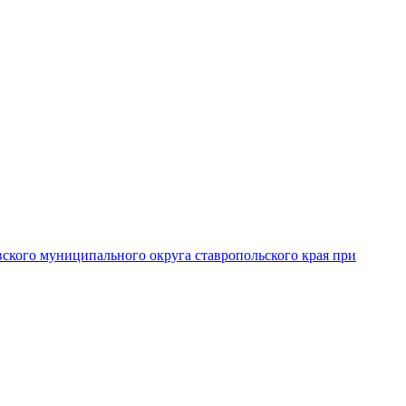
вского муниципального округа ставропольского края при