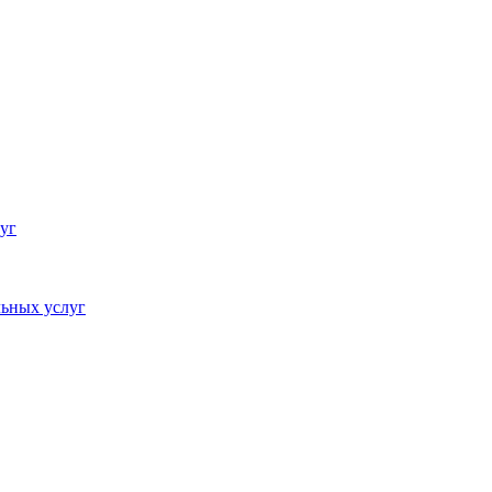
уг
ьных услуг