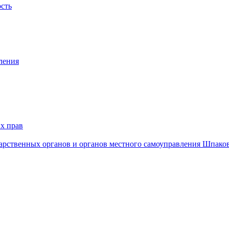
ость
ления
х прав
дарственных органов и органов местного самоуправления Шпако