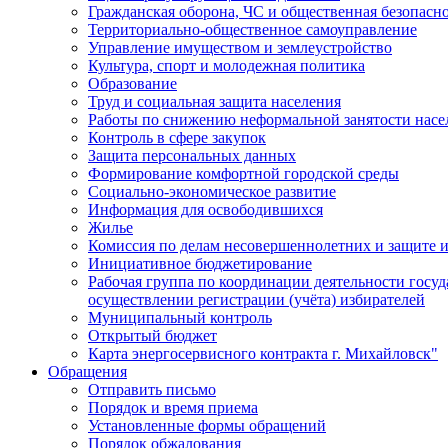
Гражданская оборона, ЧС и общественная безопасн
Территориально-общественное самоуправление
Управление имуществом и землеустройство
Культура, спорт и молодежная политика
Образование
Труд и социальная защита населения
Работы по снижению неформальной занятости насе
Контроль в сфере закупок
Защита персональных данных
Формирование комфортной городской среды
Социально-экономическое развитие
Информация для освободившихся
Жилье
Комиссия по делам несовершеннолетних и защите и
Инициативное бюджетирование
Рабочая группа по координации деятельности госу
осуществлении регистрации (учёта) избирателей
Муниципальный контроль
Открытый бюджет
Карта энергосервисного контракта г. Михайловск"
Обращения
Отправить письмо
Порядок и время приема
Установленные формы обращений
Порядок обжалования