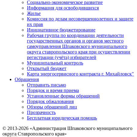
Социально-экономическое развитие
Информация для освободившихся
Жилье
Комиссия по делам несовершеннолетних и защите
их прав
Инициативное бюджетирование
Рабочая группа по координации деятельности
государственных органов и органов местного
самоуправления Шпаковского муниципального
округа ставропольского края при осуществлении
регистрации (учёта) избирателей
Муниципальный контроль
Открытый бюджет
Карта энергосервисного контракта г. Михайловск"
Обращения
Отправить письмо
Порядок и время приема
Установленные формы обращений
Порядок обжалования
Обзоры обращений лиц
Прозрачность
Бесплатная юридическая помощь
© 2013-2026 «Администрация Шпаковского муниципального
округа Ставропольского края»