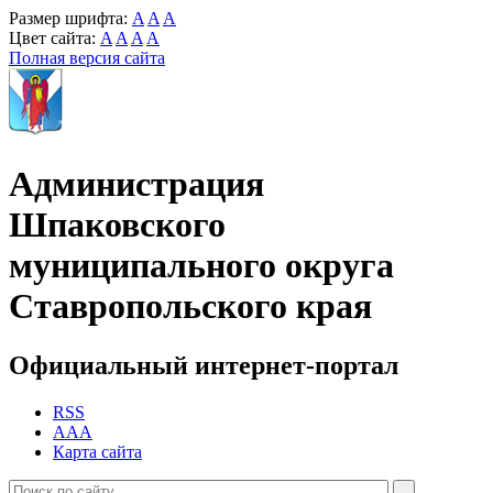
Размер шрифта:
A
A
A
Цвет сайта:
A
A
A
A
Полная версия сайта
Администрация
Шпаковского
муниципального округа
Ставропольского края
Официальный интернет-портал
RSS
AAA
Карта сайта