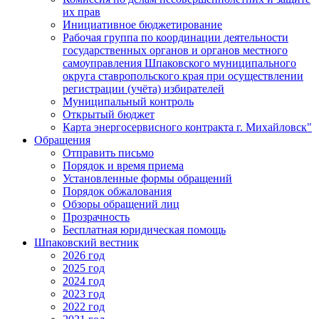
их прав
Инициативное бюджетирование
Рабочая группа по координации деятельности
государственных органов и органов местного
самоуправления Шпаковского муниципального
округа ставропольского края при осуществлении
регистрации (учёта) избирателей
Муниципальный контроль
Открытый бюджет
Карта энергосервисного контракта г. Михайловск"
Обращения
Отправить письмо
Порядок и время приема
Установленные формы обращений
Порядок обжалования
Обзоры обращений лиц
Прозрачность
Бесплатная юридическая помощь
Шпаковский вестник
2026 год
2025 год
2024 год
2023 год
2022 год