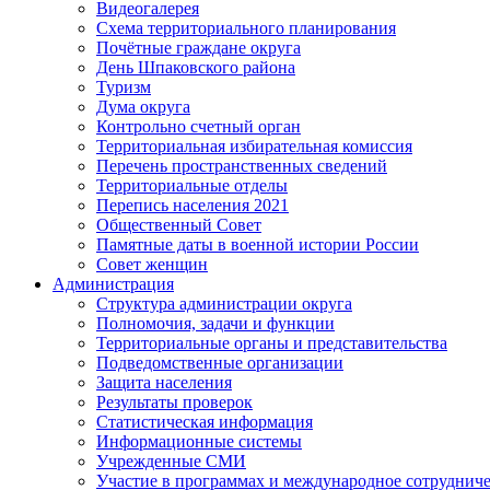
Видеогалерея
Схема территориального планирования
Почётные граждане округа
День Шпаковского района
Туризм
Дума округа
Контрольно счетный орган
Территориальная избирательная комиссия
Перечень пространственных сведений
Территориальные отделы
Перепись населения 2021
Общественный Совет
Памятные даты в военной истории России
Совет женщин
Администрация
Структура администрации округа
Полномочия, задачи и функции
Территориальные органы и представительства
Подведомственные организации
Защита населения
Результаты проверок
Статистическая информация
Информационные системы
Учрежденные СМИ
Участие в программах и международное сотруднич