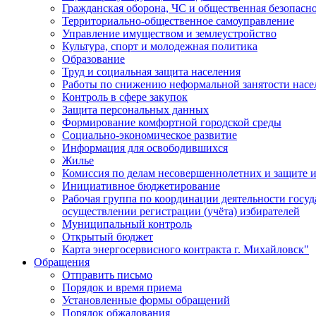
Гражданская оборона, ЧС и общественная безопасн
Территориально-общественное самоуправление
Управление имуществом и землеустройство
Культура, спорт и молодежная политика
Образование
Труд и социальная защита населения
Работы по снижению неформальной занятости насе
Контроль в сфере закупок
Защита персональных данных
Формирование комфортной городской среды
Социально-экономическое развитие
Информация для освободившихся
Жилье
Комиссия по делам несовершеннолетних и защите и
Инициативное бюджетирование
Рабочая группа по координации деятельности госу
осуществлении регистрации (учёта) избирателей
Муниципальный контроль
Открытый бюджет
Карта энергосервисного контракта г. Михайловск"
Обращения
Отправить письмо
Порядок и время приема
Установленные формы обращений
Порядок обжалования