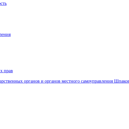
ость
ления
х прав
дарственных органов и органов местного самоуправления Шпако