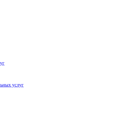
уг
ьных услуг