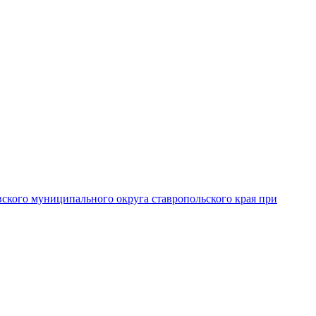
вского муниципального округа ставропольского края при