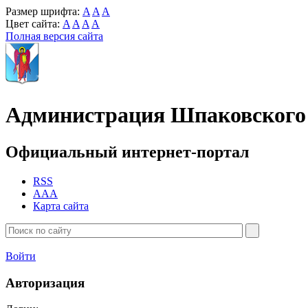
Размер шрифта:
A
A
A
Цвет сайта:
A
A
A
A
Полная версия сайта
Администрация Шпаковского 
Официальный интернет-портал
RSS
AAA
Карта сайта
Войти
Авторизация