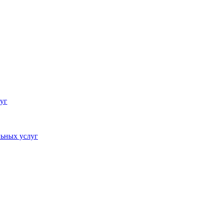
уг
ьных услуг