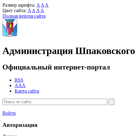
Размер шрифта:
A
A
A
Цвет сайта:
A
A
A
A
Полная версия сайта
Администрация Шпаковского 
Официальный интернет-портал
RSS
AAA
Карта сайта
Войти
Авторизация