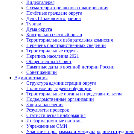
Видеогалерея
Схема территориального планирования
Почётные граждане округа
День Шпаковского района
Туризм
Дума округа
Контрольно счетный орган
Территориальная избирательная комиссия
Перечень пространственных сведений
Территориальные отделы
Перепись населения 2021
Общественный Совет
Памятные даты в военной истории России
Совет женщин
Администрация
Структура администрации округа
Полномочия, задачи и функции
Территориальные органы и представительства
Подведомственные организации
Защита населения
Результаты проверок
Статистическая информация
Информационные системы
Учрежденные СМИ
Участие в программах и международное сотруднич