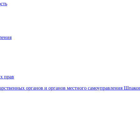
ость
ления
х прав
дарственных органов и органов местного самоуправления Шпако