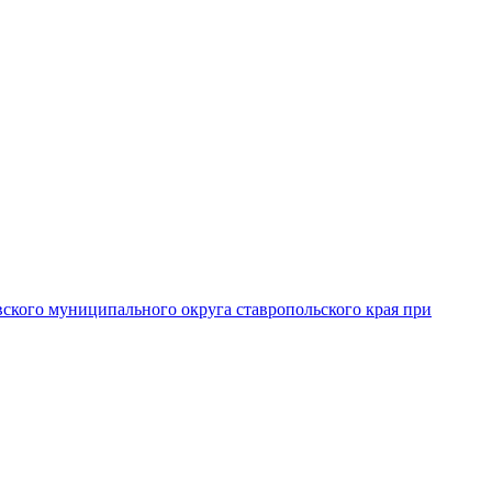
вского муниципального округа ставропольского края при