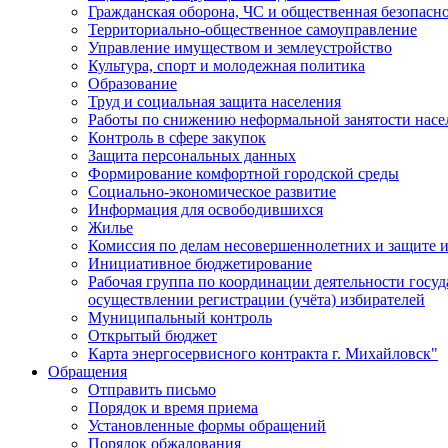
Гражданская оборона, ЧС и общественная безопасн
Территориально-общественное самоуправление
Управление имуществом и землеустройство
Культура, спорт и молодежная политика
Образование
Труд и социальная защита населения
Работы по снижению неформальной занятости насе
Контроль в сфере закупок
Защита персональных данных
Формирование комфортной городской среды
Социально-экономическое развитие
Информация для освободившихся
Жилье
Комиссия по делам несовершеннолетних и защите и
Инициативное бюджетирование
Рабочая группа по координации деятельности госу
осуществлении регистрации (учёта) избирателей
Муниципальный контроль
Открытый бюджет
Карта энергосервисного контракта г. Михайловск"
Обращения
Отправить письмо
Порядок и время приема
Установленные формы обращений
Порядок обжалования