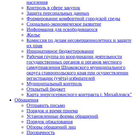
населения
Контроль в сфере закупок
Защита персональных данных
Формирование комфортной городской среды
Социально-экономическое развитие
Информация для освободившихся
Жилье
Комиссия по делам несовершеннолетних и защите
их прав
Инициативное бюджетирование
Рабочая группа по координации деятельности
государственных органов и органов местного
самоуправления Шпаковского муниципального
округа ставропольского края при осуществлении
регистрации (учёта) избирателей
Муниципальный контроль
Открытый бюджет
Карта энергосервисного контракта г. Михайловск"
Обращения
Отправить письмо
Порядок и время приема
Установленные формы обращений
Порядок обжалования
Обзоры обращений лиц
Прозрачность