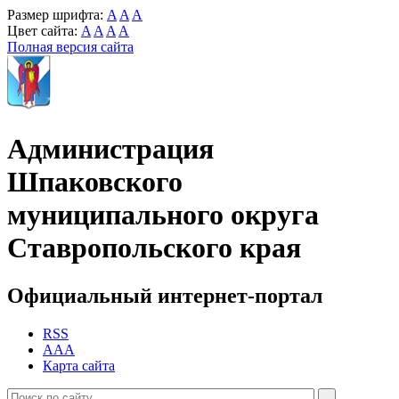
Размер шрифта:
A
A
A
Цвет сайта:
A
A
A
A
Полная версия сайта
Администрация
Шпаковского
муниципального округа
Ставропольского края
Официальный интернет-портал
RSS
AAA
Карта сайта