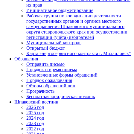
их прав
Инициативное бюджетирование
Рабочая группа по координации деятельности
государственных органов и органов местного
самоуправления Шпаковского муниципального
округа ставропольского края при осуществлении
регистрации (учёта) избирателей
Муниципальный контроль
Открытый бюджет
Карта энергосервисного контракта г. Михайловск"
Обращения
Отправить письмо
Порядок и время приема
Установленные формы обращений
Порядок обжалования
Обзоры обращений лиц
Прозрачность
Бесплатная юридическая помощь
Шпаковский вестник
2026 год
2025 год
2024 год
2023 год
2022 год