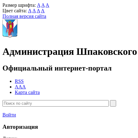
Размер шрифта:
A
A
A
Цвет сайта:
A
A
A
A
Полная версия сайта
Администрация Шпаковского 
Официальный интернет-портал
RSS
AAA
Карта сайта
Войти
Авторизация