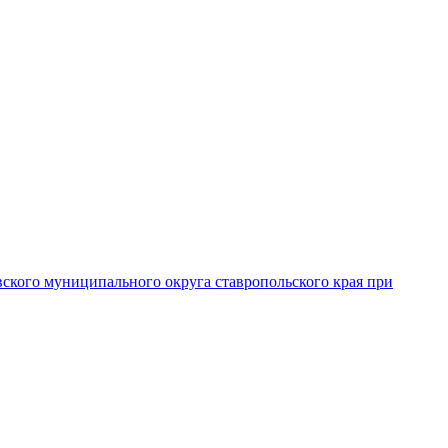
вского муниципального округа ставропольского края при