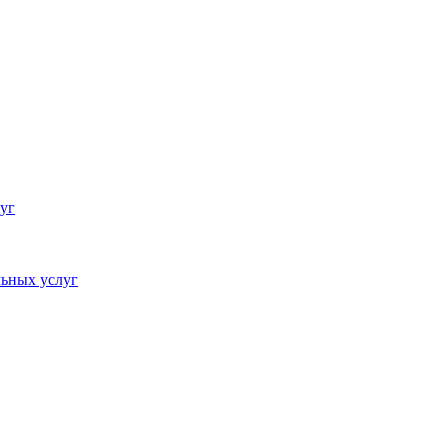
уг
ьных услуг