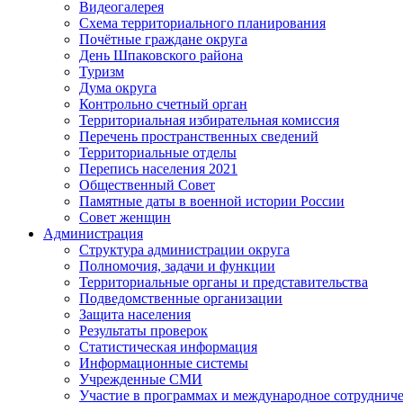
Видеогалерея
Схема территориального планирования
Почётные граждане округа
День Шпаковского района
Туризм
Дума округа
Контрольно счетный орган
Территориальная избирательная комиссия
Перечень пространственных сведений
Территориальные отделы
Перепись населения 2021
Общественный Совет
Памятные даты в военной истории России
Совет женщин
Администрация
Структура администрации округа
Полномочия, задачи и функции
Территориальные органы и представительства
Подведомственные организации
Защита населения
Результаты проверок
Статистическая информация
Информационные системы
Учрежденные СМИ
Участие в программах и международное сотруднич