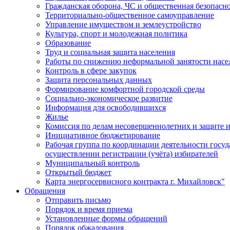
Гражданская оборона, ЧС и общественная безопасн
Территориально-общественное самоуправление
Управление имуществом и землеустройство
Культура, спорт и молодежная политика
Образование
Труд и социальная защита населения
Работы по снижению неформальной занятости насе
Контроль в сфере закупок
Защита персональных данных
Формирование комфортной городской среды
Социально-экономическое развитие
Информация для освободившихся
Жилье
Комиссия по делам несовершеннолетних и защите и
Инициативное бюджетирование
Рабочая группа по координации деятельности госу
осуществлении регистрации (учёта) избирателей
Муниципальный контроль
Открытый бюджет
Карта энергосервисного контракта г. Михайловск"
Обращения
Отправить письмо
Порядок и время приема
Установленные формы обращений
Порядок обжалования