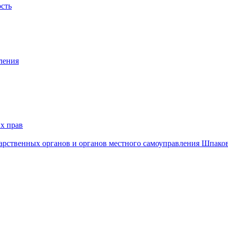
ость
ления
х прав
дарственных органов и органов местного самоуправления Шпако